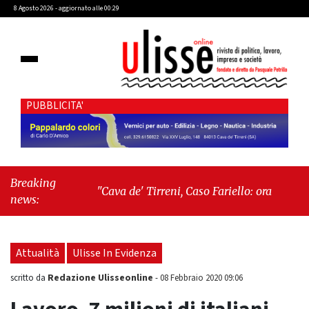
8 Agosto 2026 - aggiornato alle 00:29
PUBBLICITA'
Breaking
"Cava de' Tirreni, Caso Fariello: ora torniamo ai
news:
problemi veri"
-
"Cava de' Tirreni, quando la
burocrazia dimentica perché esiste"
Attualità
Ulisse In Evidenza
Redazione Ulisseonline
scritto da
-
08 Febbraio 2020 09:06