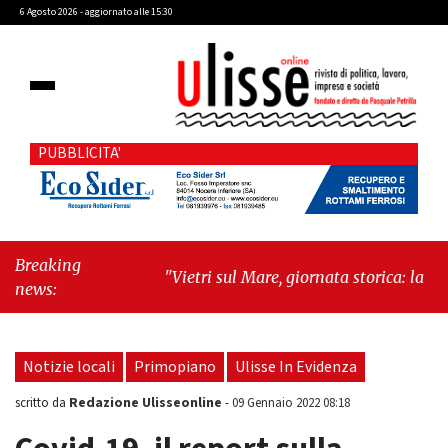
6 Agosto 2026 - aggiornato alle 15:30
PUBBLICITA'
Breaking
"Vietri sul Mare, giornata storica: la ceramica
news:
ammessa alla fase europea per l’IGP"
-
"Hudson Yards: qui New York morde il
futuro"
Notizie locali
Primopiano
Ulisse In Evidenza
Redazione Ulisseonline
scritto da
-
09 Gennaio 2022 08:18