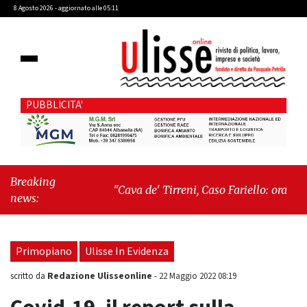
8 Agosto 2026 - aggiornato alle 05:11
PUBBLICITA'
Breaking
"Cava de' Tirreni, Caso Fariello: ora torniamo
news:
ai problemi veri"
-
"Cava de' Tirreni,
quando la burocrazia dimentica perché
esiste"
Primopiano
Ulisse In Evidenza
Redazione Ulisseonline
scritto da
-
22 Maggio 2022 08:19