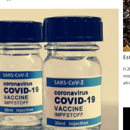
Es
Il 
mis
afr