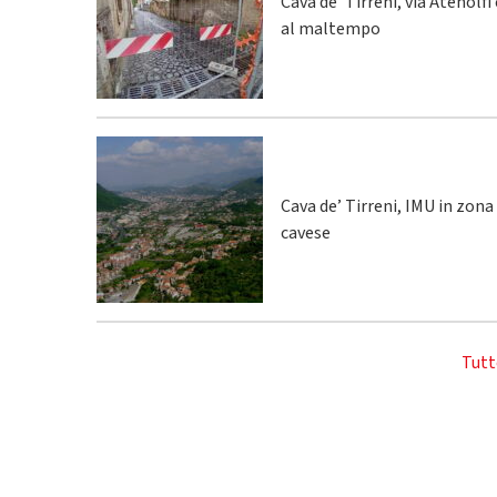
Cava de' Tirreni, via Atenolfi
al maltempo
Cava de’ Tirreni, IMU in zona
cavese
Tutt