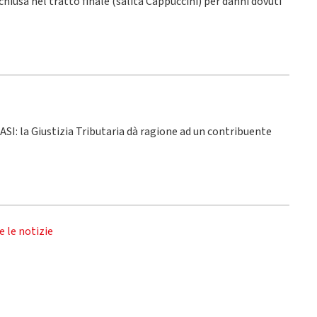
 chiusa nel tratto finale (salita Cappuccini) per danni dovuti
 ASI: la Giustizia Tributaria dà ragione ad un contribuente
e le notizie