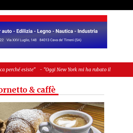
"Oggi New York mi ha rubato il cuore. Ancora"
ornetto & caffè