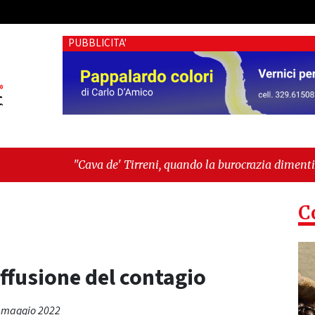
PUBBLICITA'
de' Tirreni, quando la burocrazia dimentica perché esiste"
-
C
iffusione del contagio
 8 maggio 2022