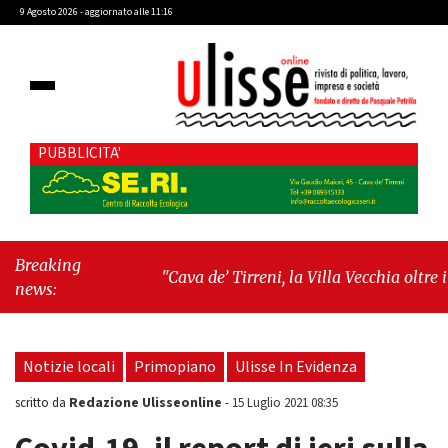
9 Agosto 2026 - aggiornato alle 11:16
PUBBLICITA'
Breaking
"Cava de’ Tirreni, la Villa Vecchia oltre i
news:
vandali: il vero nodo è il senso di comunità"
-
"Cava de’ Tirreni, La Fratellanza sull'ultima
seduta consiliare: “Serve chiarezza!”"
Notizie locali
Primopiano
Ulisse In Evidenza
Redazione Ulisseonline
scritto da
-
15 Luglio 2021 08:35