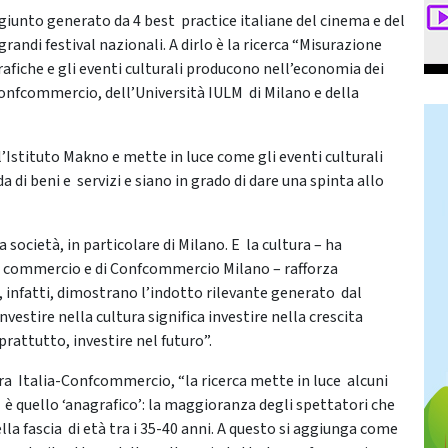
 aggiunto generato da 4 best practice italiane del cinema e del
 grandi festival nazionali. A dirlo è la ricerca “Misurazione
fiche e gli eventi culturali producono nell’economia dei
a-Confcommercio, dell’Università IULM di Milano e della
l’Istituto Makno e mette in luce come gli eventi culturali
 di beni e servizi e siano in grado di dare una spinta allo
a società, in particolare di Milano. E la cultura – ha
di commercio e di Confcommercio Milano – rafforza
rca, infatti, dimostrano l’indotto rilevante generato dal
nvestire nella cultura significa investire nella crescita
rattutto, investire nel futuro”.
a Italia-Confcommercio, “la ricerca mette in luce alcuni
ti è quello ‘anagrafico’: la maggioranza degli spettatori che
lla fascia di età tra i 35-40 anni. A questo si aggiunga come