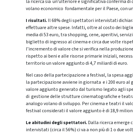
la ricerca sia un’ulteriore e significativa conferma di 
volano economico fondamentale per il Paese, con un 
I risultati.
Il 68% degli spettatori intervistati dichiar
effettuare altre spese. Infatti, oltre al costo dei bigl
media di 53 euro, tra shopping, cene, aperitivi, serviz
biglietto di ingresso al cinema e circa due volte risp
l’incremento di valore che si verifica nella produzione 
rispetto ai beni e alle risorse primarie iniziali, nece
territorio un valore aggiunto di 4,7 miliardi di euro.
Nel caso della partecipazione a festival, la spesa aggi
la partecipazione avviene in giornata e i 200 euro al g
valore aggiunto generato dal turismo legato agli spe
di gestione delle strutture cinematografiche e teatr
analogo volano di sviluppo. Per cinema e teatri il valo
festival considerati il valore aggiunto è di 18,9 milioni
Le abitudini degli spettatori.
Dalla ricerca emerge c
intervistati (circa il 56%) ci va a non più di 1 o due v