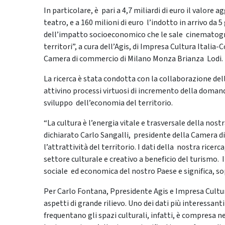
In particolare, è pari a 4,7 miliardi di euro il valore
teatro, e a 160 milioni di euro l’indotto in arrivo da 5
dell’impatto socioeconomico che le sale cinematogra
territori”, a cura dell’Agis, di Impresa Cultura Itali
Camera di commercio di Milano Monza Brianza Lodi.
La ricerca è stata condotta con la collaborazione del
attivino processi virtuosi di incremento della domanda
sviluppo dell’economia del territorio.
“La cultura è l’energia vitale e trasversale della nostr
dichiarato Carlo Sangalli, presidente della Camera 
l’attrattività del territorio. I dati della nostra rice
settore culturale e creativo a beneficio del turismo. I
sociale ed economica del nostro Paese e significa, sop
Per Carlo Fontana, Ppresidente Agis e Impresa Cultur
aspetti di grande rilievo. Uno dei dati più interessan
frequentano gli spazi culturali, infatti, è compresa ne