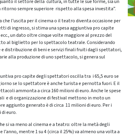
quanto il settore della cultura, in tutte le sue forme, sia un
ritorno sempre superiore rispetto alla spesa investita”.
a che l’uscita per il cinema o il teatro diventa occasione per
ietti di ingresso, si stima una spesa aggiuntiva pro capite
i ecc., un dato oltre cinque volte maggiore al prezzo del
etto al biglietto per lo spettacolo teatrale. Considerando
e distribuzione di beni e servizi finali fruiti dagli spettatori,
ssarie alla produzione di uno spettacolo, si genera sul
untiva pro capite degli spettatori oscilla tra i 65,5 euro se
iorno se lo spettatore è anche turista e pernotta fuori. E il
ttacoli ammonta a circa 160 milioni di euro. Anche le spese
ali e di organizzazione di festival mettono in moto un
re aggiunto generato è di circa 11 milioni di euro. Per i
 di euro.
he si va meno al cinema e a teatro: oltre la metà degli
olte l’anno, mentre 1 su 4 (circa il 25%) va almeno una volta a