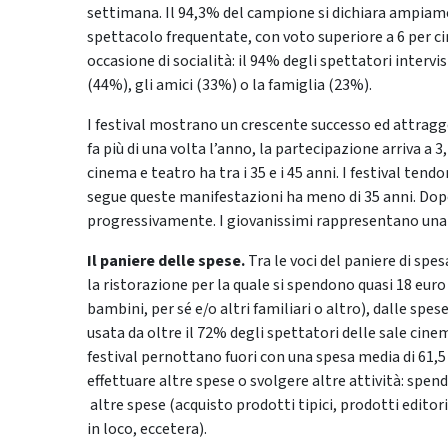
settimana. Il 94,3% del campione si dichiara ampiame
spettacolo frequentate, con voto superiore a 6 per cir
occasione di socialità: il 94% degli spettatori interv
(44%), gli amici (33%) o la famiglia (23%).
I festival mostrano un crescente successo ed attraggo
fa più di una volta l’anno, la partecipazione arriva a 
cinema e teatro ha tra i 35 e i 45 anni. I festival tend
segue queste manifestazioni ha meno di 35 anni. Dopo 
progressivamente. I giovanissimi rappresentano una q
Il paniere delle spese.
Tra le voci del paniere di spe
la ristorazione per la quale si spendono quasi 18 euro 
bambini, per sé e/o altri familiari o altro), dalle spese
usata da oltre il 72% degli spettatori delle sale cinem
festival pernottano fuori con una spesa media di 61,5 
effettuare altre spese o svolgere altre attività: spen
altre spese (acquisto prodotti tipici, prodotti editor
in loco, eccetera).