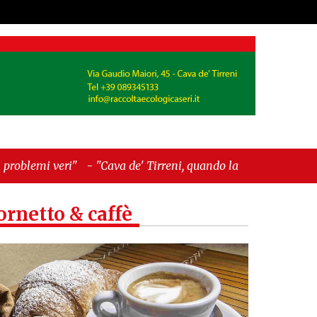
a de' Tirreni, quando la burocrazia dimentica
ornetto & caffè