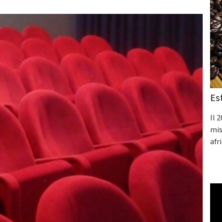
Es
Il 
mis
afr