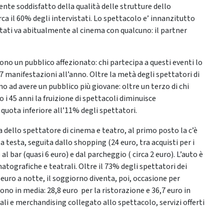
nte soddisfatto della qualità delle strutture dello
ca il 60% degli intervistati. Lo spettacolo e’ innanzitutto
istati va abitualmente al cinema con qualcuno: il partner
no un pubblico affezionato: chi partecipa a questi eventi lo
3,7 manifestazioni all’anno. Oltre la metà degli spettatori di
ono ad avere un pubblico più giovane: oltre un terzo di chi
i 45 anni la fruizione di spettacoli diminuisce
uota inferiore all’11% degli spettatori.
sa dello spettatore di cinema e teatro, al primo posto la c’è
a testa, seguita dallo shopping (24 euro, tra acquisti per i
 al bar (quasi 6 euro) e dal parcheggio ( circa 2 euro). L’auto è
atografiche e teatrali. Oltre il 73% degli spettatori dei
euro a notte, il soggiorno diventa, poi, occasione per
dono in media: 28,8 euro per la ristorazione e 36,7 euro in
iali e merchandising collegato allo spettacolo, servizi offerti