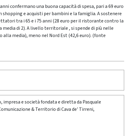
44 anni confermano una buona capacità di spesa, pari a 69 euro
n shopping e acquisti per bambini e la famiglia. A sostenere
atori tra i 65 e i 75 anni (28 euro per il ristorante contro la
media di 2). A livello territoriale , si spende di più nelle
to alla media), meno nel Nord Est (42,6 euro). (fonte
oro, impresa e società fondata e diretta da Pasquale
 Comunicazione & Territorio di Cava de' Tirreni,