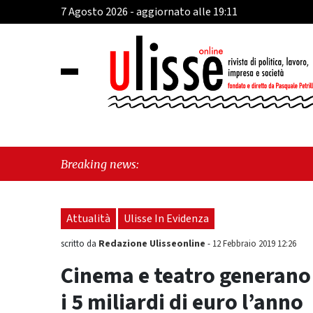
7 Agosto 2026 - aggiornato alle 19:11
"Cava de
Breaking news:
perché e
Attualità
Ulisse In Evidenza
Redazione Ulisseonline
scritto da
-
12 Febbraio 2019 12:26
Cinema e teatro generano 
i 5 miliardi di euro l’anno