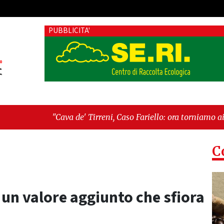
PUBBLICITA'
' Tirreni, Caso Fariello: ora torniamo ai problemi veri"
-
"Cav
siste"
C
un valore aggiunto che sfiora