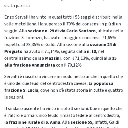
stata partita.
Enzo Servalli ha vinto in quasi tutti i 55 seggi distribuiti nella
valle metelliana. Ha superato il 70% dei consensi in più di un
seggio. Alla
sezione n. 29 di via Carlo Santoro
, ubicata nella
frazione S. Lorenzo, ha avuto i maggiori consensi: 71,65%
rispetto al 28,35% di Galdi. Alla sezione alla
sezione 24 di
Pregiato
ha avuto il 71,14%, seguita dalla
n. 13
, nel
centralissimo
corso Mazzini
, con il 71,13%, quindi alla
35
alla frazione Annunziata
con il 70,12%.
Servalli è riuscito a vincere in modo netto anche in quello che
è uno dei due feudi del centrodestra cavese,
la popolosa
frazione S. Lucia
, dove non c’è stata storia in tutte e quattro
le sezioni.
Il sindaco uscente ha vinto in solo 3 sezioni. Due in quello che
è l’altro e ormai unico feudo rimasto fedele al centrodestra,
la
frazione rurale di S. Anna
. Alla
sezione 55,
infatti, Galdi