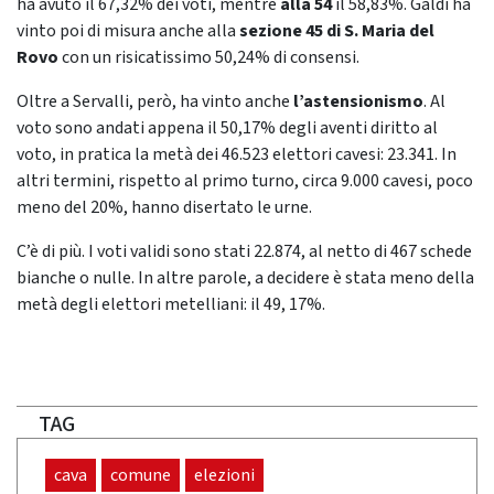
ha avuto il 67,32% dei voti, mentre
alla 54
il 58,83%. Galdi ha
vinto poi di misura anche alla
sezione 45 di S. Maria del
Rovo
con un risicatissimo 50,24% di consensi.
Oltre a Servalli, però, ha vinto anche
l’astensionismo
. Al
voto sono andati appena il 50,17% degli aventi diritto al
voto, in pratica la metà dei 46.523 elettori cavesi: 23.341. In
altri termini, rispetto al primo turno, circa 9.000 cavesi, poco
meno del 20%, hanno disertato le urne.
C’è di più. I voti validi sono stati 22.874, al netto di 467 schede
bianche o nulle. In altre parole, a decidere è stata meno della
metà degli elettori metelliani: il 49, 17%.
TAG
cava
comune
elezioni