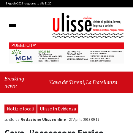
8 Agosto 2026 - aggiornato alle 11:20
PUBBLICITA'
Breaking
"Cava de’ Tirreni, La Fratellanza sull'ultima
news:
seduta consiliare: “Serve chiarezza!”"
-
"Il
trono è di erba: come Bryant Park ha
sconfitto l’impero di cemento"
Notizie locali
Ulisse In Evidenza
Redazione Ulisseonline
scritto da
-
27 Aprile 2019 09:17