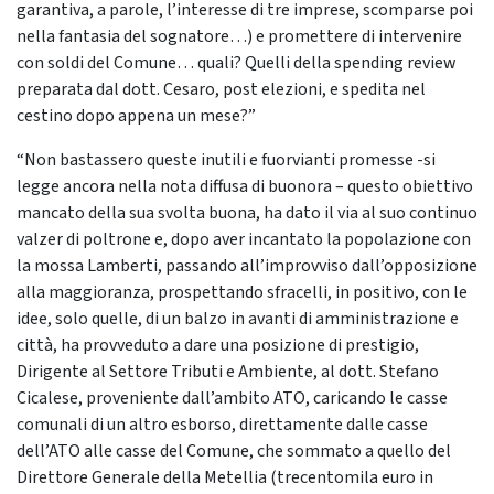
garantiva, a parole, l’interesse di tre imprese, scomparse poi
nella fantasia del sognatore…) e promettere di intervenire
con soldi del Comune… quali? Quelli della spending review
preparata dal dott. Cesaro, post elezioni, e spedita nel
cestino dopo appena un mese?”
“Non bastassero queste inutili e fuorvianti promesse -si
legge ancora nella nota diffusa di buonora – questo obiettivo
mancato della sua svolta buona, ha dato il via al suo continuo
valzer di poltrone e, dopo aver incantato la popolazione con
la mossa Lamberti, passando all’improvviso dall’opposizione
alla maggioranza, prospettando sfracelli, in positivo, con le
idee, solo quelle, di un balzo in avanti di amministrazione e
città, ha provveduto a dare una posizione di prestigio,
Dirigente al Settore Tributi e Ambiente, al dott. Stefano
Cicalese, proveniente dall’ambito ATO, caricando le casse
comunali di un altro esborso, direttamente dalle casse
dell’ATO alle casse del Comune, che sommato a quello del
Direttore Generale della Metellia (trecentomila euro in