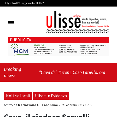
8 Agosto 2026 - aggiornato alle 06:26
PUBBLICITA'
Breaking
"Cava de' Tirreni, Caso Fariello: ora torniamo
news:
ai problemi veri"
-
"Cava de' Tirreni, quando
la burocrazia dimentica perché esiste"
Notizie locali
Ulisse In Evidenza
Redazione Ulisseonline
scritto da
-
02 Febbraio 2017 16:55