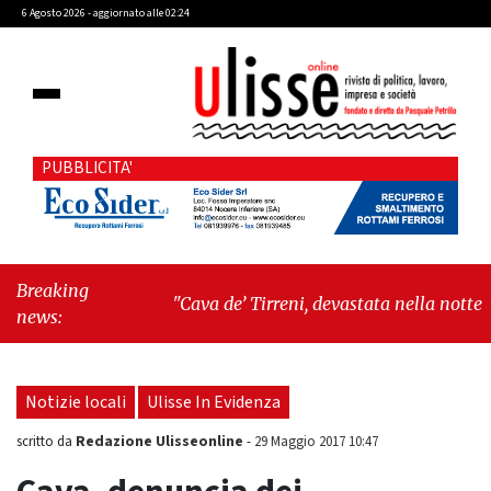
6 Agosto 2026 - aggiornato alle 02:24
PUBBLICITA'
Breaking
"Cava de’ Tirreni, devastata nella notte la
news:
Villa comunale. Il sindaco Giordano: «Non ci
fermeremo»"
-
"Italia sospesa tra identità,
fragilità sociali e pressioni economiche"
Notizie locali
Ulisse In Evidenza
Redazione Ulisseonline
scritto da
-
29 Maggio 2017 10:47