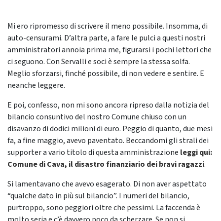
Mi ero ripromesso di scrivere il meno possibile. Insomma, di
auto-censurami. D’altra parte, a fare le pulci a questi nostri
amministratori annoia prima me, figurarsi i pochi lettori che
ci seguono. Con Servalli e soci è sempre la stessa solfa.
Meglio sforzarsi, finché possibile, di non vedere e sentire. E
neanche leggere.
E poi, confesso, non mi sono ancora ripreso dalla notizia del
bilancio consuntivo del nostro Comune chiuso con un
disavanzo di dodici milioni di euro. Peggio di quanto, due mesi
fa, a fine maggio, avevo paventato. Beccandomi gli strali dei
supporter a vario titolo di questa amministrazione
leggi qui:
Comune di Cava, il disastro finanziario dei bravi ragazzi
.
Si lamentavano che avevo esagerato. Di non aver aspettato
“qualche dato in più sul bilancio”. I numeri del bilancio,
purtroppo, sono peggiori oltre che pessimi. La faccenda è
molto seria e c’è davvero poco da scherzare. Se non si