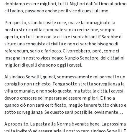
dobbiamo essere migliori, tutti. Migliori dall’ultimo al primo
cittadino, passando anche per il vice di quest’ultimo.
Per questo, stando così le cose, ma ve la immaginate la
nostra storica villa comunale senza recinzione, sempre
aperta, un tutt’uno con la città e i suoi abitanti? Sarebbe di
sicuro una conquista di civiltà e non ci sarebbe bisogno di
referendum, serio o farlocco. Ci vorrebbero, però, come ci
insegna in nostro vicesindaco Nunzio Senatore, dei cittadini
migliori di quelli che sono oggi i cavesi.
Al sindaco Servalli, quindi, sommessamente mi permetto un
consiglio non richiesto. Tenga sotto stretta sorveglianza la
villa comunale, e non solo questa, ma tutta la città. I cavesi
devono crescere ed imparare ad essere migliori. E fino a
quando ciò non sarà certificato, meglio tenere tutto chiuso e
sotto sorveglianza. Se questo sarà possibile. ovviamente…
A proposito. La pasta alla Norma è venuta bene. La prossima
volta inviterò ad assaggiarla il nostro caro sindaco Servalli. E