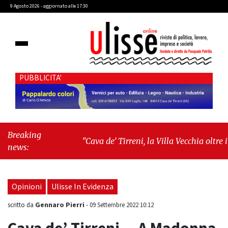
9 Agosto 2026 - aggiornato alle 17:30
PUBBLICITA'
Breaking
"Cava de’ Tirreni, la Villa Vecchia oltre i
news:
vandali: il vero nodo è il senso di comunità"
-
"Cava de’ Tirreni, La Fratellanza sull'ultima
seduta consiliare: “Serve chiarezza!”"
Opinioni
Ulisse In Evidenza
Gennaro Pierri
scritto da
-
09 Settembre 2022 10:12