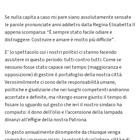
Se nulla capita a caso mi pare siano assolutamente sensate
le parole pronunciate anni addietro dalla Regina Elisabetta II
appena scomparsa: “È sempre stato facile odiare e
distruggere. Costruire e amare è molto più difficile” .
E’ lo spettacolo cui i nostri politici ci stanno facendo
assistere in questo periodo: tutti contro tutti. Come se
nessuno fosse stato capace nel tempo (maggioranza e
opposizione) di gestire il portafoglio della nostra città.
Verosimilmente ci sono delle responsabilità umane,
politiche e giudiziarie che nei luoghi competenti andranno
accertate e definite, ma ritengo essere giunto il tempo di
fissare lo sguardo sul gesto che ieri il nostro sindaco ha
compiuto: il dono dell’olio e l’accensione della lampada
dinanzi all’effigie della nostra Patrona.
Un gesto annualmente dirompente da chiunque venga
compiuto: un nuovo inizio, la volontà di un’intera città e di