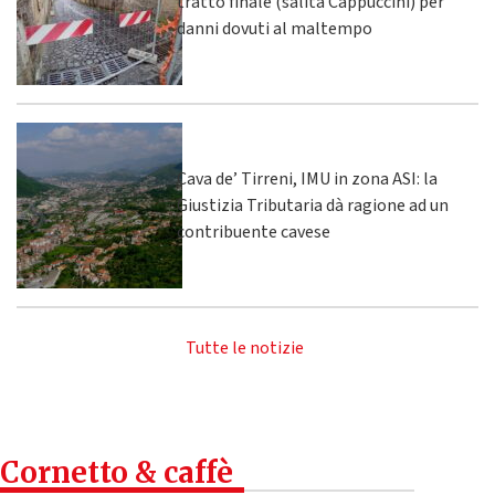
tratto finale (salita Cappuccini) per
danni dovuti al maltempo
Cava de’ Tirreni, IMU in zona ASI: la
Giustizia Tributaria dà ragione ad un
contribuente cavese
Tutte le notizie
Cornetto & caffè