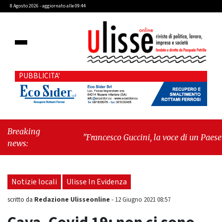
8 Agosto 2026 - aggiornato alle 09:44
PUBBLICITA'
Breaking
"Francesco Guccini, la voce di un Paese
news:
intero"
-
"Terrorista baby"
Notizie locali
Ulisse In Evidenza
Redazione Ulisseonline
scritto da
-
12 Giugno 2021 08:57