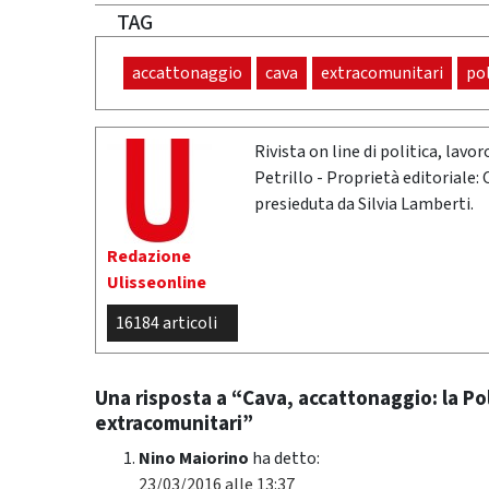
TAG
accattonaggio
cava
extracomunitari
pol
Rivista on line di politica, lav
Petrillo - Proprietà editoriale:
presieduta da Silvia Lamberti.
Redazione
Ulisseonline
16184 articoli
Una risposta a “Cava, accattonaggio: la Po
extracomunitari”
Nino Maiorino
ha detto:
23/03/2016 alle 13:37