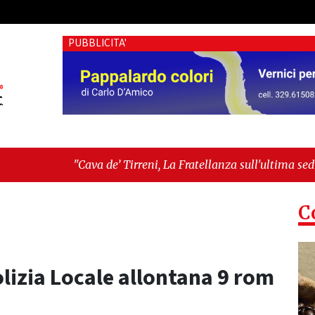
PUBBLICITA'
ava de’ Tirreni, La Fratellanza sull'ultima seduta consiliare: “
rk ha sconfitto l’impero di cemento"
C
olizia Locale allontana 9 rom