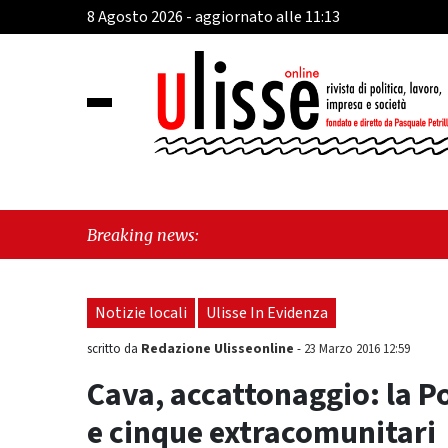
8 Agosto 2026 - aggiornato alle 11:13
"C
Breaking news:
Pa
Notizie locali
Ulisse In Evidenza
Redazione Ulisseonline
scritto da
-
23 Marzo 2016 12:59
Cava, accattonaggio: la P
e cinque extracomunitari