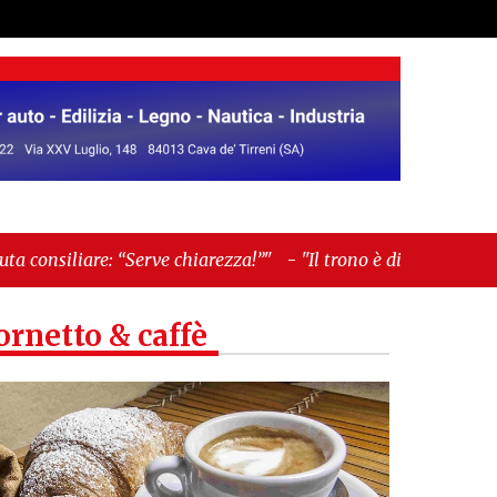
Serve chiarezza!”"
-
"Il trono è di erba: come Bryant
ornetto & caffè