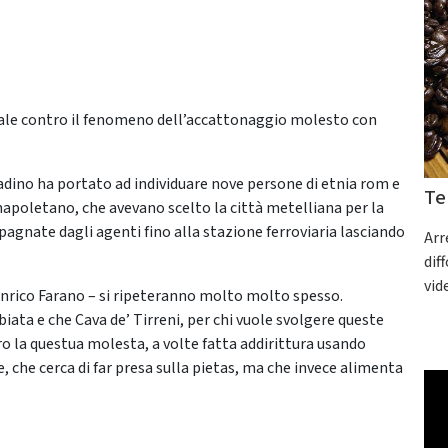
pale contro il fenomeno dell’accattonaggio molesto con
tadino ha portato ad individuare nove persone di etnia rom e
Te
napoletano, che avevano scelto la città metelliana per la
agnate dagli agenti fino alla stazione ferroviaria lasciando
Arr
dif
vid
Enrico Farano – si ripeteranno molto molto spesso.
iata e che Cava de’ Tirreni, per chi vuole svolgere queste
tro la questua molesta, a volte fatta addirittura usando
e, che cerca di far presa sulla pietas, ma che invece alimenta