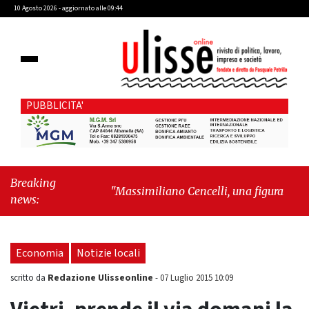
10 Agosto 2026 - aggiornato alle 09:44
PUBBLICITA'
Breaking
"Massimiliano Cencelli, una figura quasi
news:
mitologica della Prima Repubblica"
-
"Sopra il rumore, sotto il cielo: quando i
grattacieli fanno spazio alla natura"
Economia
Notizie locali
Redazione Ulisseonline
scritto da
-
07 Luglio 2015 10:09