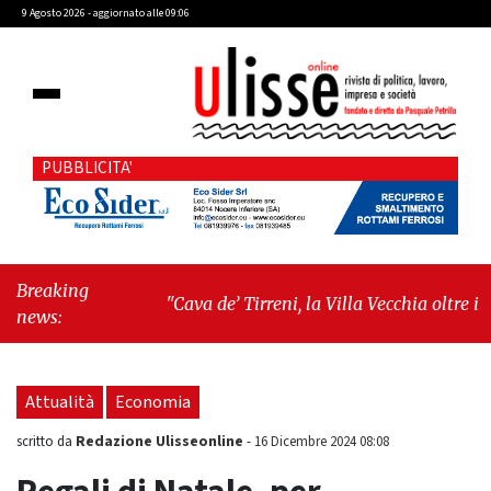
9 Agosto 2026 - aggiornato alle 09:06
PUBBLICITA'
Breaking
"Cava de’ Tirreni, la Villa Vecchia oltre i
news:
vandali: il vero nodo è il senso di comunità"
-
"Cava de’ Tirreni, La Fratellanza sull'ultima
seduta consiliare: “Serve chiarezza!”"
Attualità
Economia
Redazione Ulisseonline
scritto da
-
16 Dicembre 2024 08:08