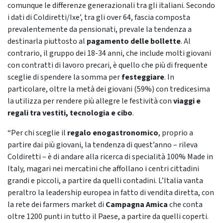
comunque le differenze generazionali tra gli italiani. Secondo
i dati di Coldiretti/Ixe’, tra gli over 64, fascia composta
prevalentemente da pensionati, prevale la tendenza a
destinarla piuttosto al
pagamento delle bollette
. Al
contrario, il gruppo dei 18-34 anni, che include molti giovani
con contratti di lavoro precari, è quello che più di frequente
sceglie di spendere la somma per
festeggiare
. In
particolare, oltre la metà dei giovani (59%) con tredicesima
la utilizza per rendere più allegre le festività con
viaggi e
regali tra vestiti, tecnologia e cibo
.
“Per chi sceglie il
regalo enogastronomico
, proprio a
partire dai più giovani, la tendenza di quest’anno – rileva
Coldiretti – è di andare alla ricerca di specialità 100% Made in
Italy, magari nei mercatini che affollano i centri cittadini
grandi e piccoli, a partire da quelli contadini. L’Italia vanta
peraltro la leadership europea in fatto di vendita diretta, con
la rete dei farmers market di
Campagna Amica
che conta
oltre 1200 punti in tutto il Paese, a partire da quelli coperti.