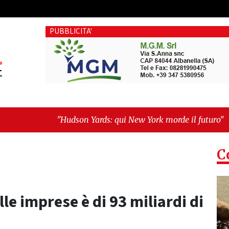
PUBBLICITA'
n Yards: qui New York morde il futuro"
-
"Quando la politica
C
lle imprese è di 93 miliardi di