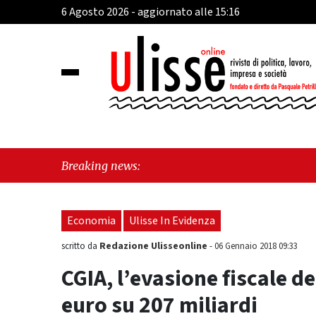
6 Agosto 2026 - aggiornato alle 15:16
"Hudso
Breaking news:
Economia
Ulisse In Evidenza
Redazione Ulisseonline
scritto da
-
06 Gennaio 2018 09:33
CGIA, l’evasione fiscale de
euro su 207 miliardi