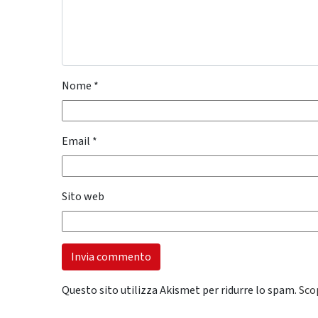
Nome
*
Email
*
Sito web
Questo sito utilizza Akismet per ridurre lo spam.
Sco