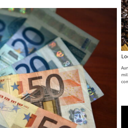
Lo
Aum
mil
con