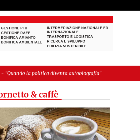
 diventa autobiografia"
ornetto & caffè