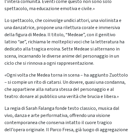
l’intera comunità. Eventi come questo non sono solo
spettacolo, ma educazione emotiva e civile.»
Lo spettacolo, che coinvolge undici attori, una violinista e
una danzatrice, propone una rilettura corale e immersiva
della figura di Medea. Il titolo, “Medeae”, con il genitivo
latino “ae”, richiama le molteplici voci che la letteratura ha
dedicato alla tragica eroina. Sette Medeae si alternano in
scena, incarnando le diverse anime del personaggio in un
ciclo che si rinnova a ogni rappresentazione.
«Ogni volta che Medea torna in scena – ha aggiunto Zuottolo
– si compie un rito di catarsi. Un dovere, quasi una condanna,
che appartiene alla natura stessa del personaggio e al
teatro: donare al pubblico una verità che brucia e libera.»
La regia di Sarah Falanga fonde testo classico, musica dal
vivo, danza e arte performativa, offrendo una visione
contemporanea che conserva intatto il cuore tragico
dell’opera originale. Il Parco Fresa, già luogo di aggregazione