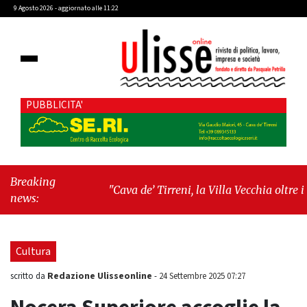
9 Agosto 2026 - aggiornato alle 11:22
PUBBLICITA'
Breaking
"Cava de’ Tirreni, la Villa Vecchia oltre i
news:
vandali: il vero nodo è il senso di comunità"
-
"Cava de’ Tirreni, La Fratellanza sull'ultima
seduta consiliare: “Serve chiarezza!”"
Cultura
Redazione Ulisseonline
scritto da
-
24 Settembre 2025 07:27