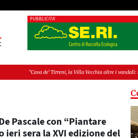
PUBBLICITA'
lla Vecchia oltre i vandali: il vero nodo è il senso di comunità"
ve chiarezza!”"
C
 De Pascale con “Piantare
 ieri sera la XVI edizione del