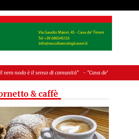
-
"Cava de’ Tirreni, La Fratellanza sull'ultima
ornetto & caffè