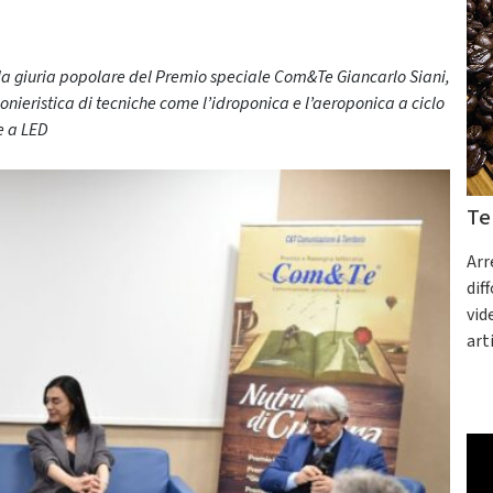
la giuria popolare del Premio speciale Com&Te Giancarlo Siani,
nieristica di tecniche come l’idroponica e l’aeroponica a ciclo
le a LED
Te
Arr
dif
vid
art