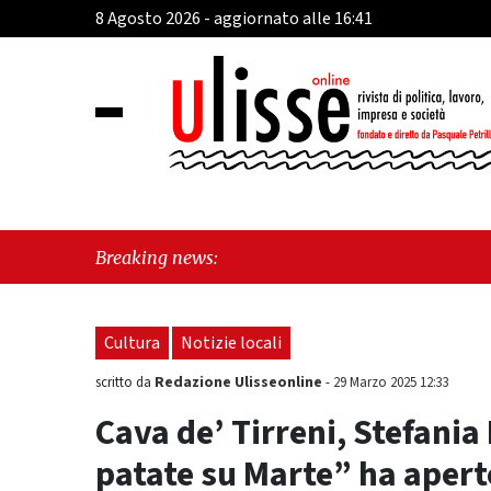
8 Agosto 2026 - aggiornato alle 16:41
"Cava de’ Tirreni, la Vi
Breaking news:
seduta consiliare: “Ser
Cultura
Notizie locali
Redazione Ulisseonline
scritto da
-
29 Marzo 2025 12:33
Cava de’ Tirreni, Stefania
patate su Marte” ha aperto