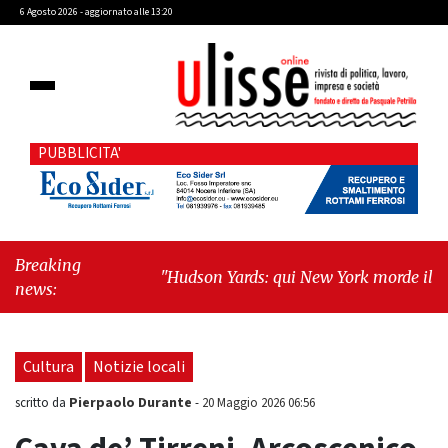
6 Agosto 2026 - aggiornato alle 13:20
PUBBLICITA'
Breaking
"Hudson Yards: qui New York morde il
news:
futuro"
-
"Quando la politica diventa
autobiografia"
Cultura
Notizie locali
Pierpaolo Durante
scritto da
-
20 Maggio 2026 06:56