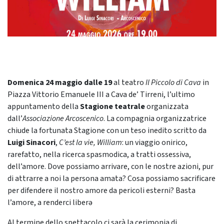
Domenica 24 maggio dalle 19
al teatro
Il Piccolo di Cava
in
Piazza Vittorio Emanuele III a Cava de’ Tirreni, l’ultimo
appuntamento della
Stagione teatrale
organizzata
dall’
Associazione Arcoscenico
. La compagnia organizzatrice
chiude la fortunata Stagione con un teso inedito scritto da
Luigi Sinacori
,
C’est la vie, William
: un viaggio onirico,
rarefatto, nella ricerca spasmodica, a tratti ossessiva,
dell’amore. Dove possiamo arrivare, con le nostre azioni, pur
di attrarre a noi la persona amata? Cosa possiamo sacrificare
per difendere il nostro amore da pericoli esterni? Basta
l’amore, a renderci liberə
Al termine dello spettacolo ci sarà la cerimonia di