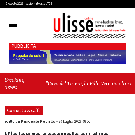
9 Agosto 2026 - aggiornato alle 17:05
PUBBLICITA'
Breaking
"Cava de’ Tirreni, la Villa Vecchia oltre i
news:
vandali: il vero nodo è il senso di comunità"
-
"Cava de’ Tirreni, La Fratellanza sull'ultima
seduta consiliare: “Serve chiarezza!”"
Cornetto & caffè
Pasquale Petrillo
scritto da
-
20 Luglio 2023 08:50