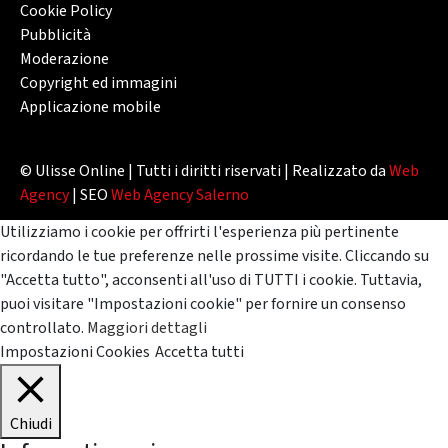
Cookie Policy
Pubblicità
Moderazione
Copyright ed immagini
Applicazione mobile
© Ulisse Online | Tutti i diritti riservati | Realizzato da
Web
Agency
| SEO
Web Agency Salerno
Utilizziamo i cookie per offrirti l'esperienza più pertinente
ricordando le tue preferenze nelle prossime visite. Cliccando su
"Accetta tutto", acconsenti all'uso di TUTTI i cookie. Tuttavia,
puoi visitare "Impostazioni cookie" per fornire un consenso
controllato.
Maggiori dettagli
Impostazioni Cookies
Accetta tutti
Chiudi