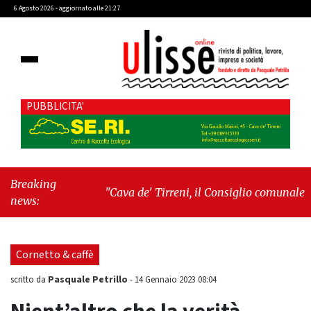
6 Agosto 2026 - aggiornato alle 21:27
PUBBLICITA'
Breaking
"Cava de' Tirreni, il Consiglio comunale
news:
conferma Sara Fariello. L'opposizione lascia
l'aula al momento del voto"
-
"Vietri sul
Mare, giornata storica: la ceramica ammessa
Cornetto & caffè
alla fase europea per l’IGP"
Pasquale Petrillo
scritto da
-
14 Gennaio 2023 08:04