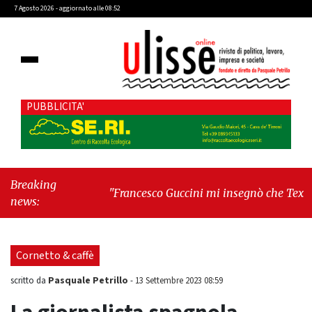
7 Agosto 2026 - aggiornato alle 08:52
PUBBLICITA'
Breaking
"Francesco Guccini mi insegnò che Tex Willer
news:
era letteratura"
-
"Cava de' Tirreni, il
Consiglio comunale conferma Sara Fariello.
L'opposizione lascia l'aula al momento del
Cornetto & caffè
voto"
Pasquale Petrillo
scritto da
-
13 Settembre 2023 08:59