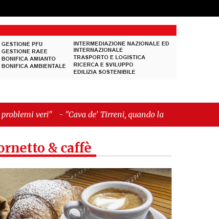
va de' Tirreni, quando la burocrazia dimentica
ornetto & caffè