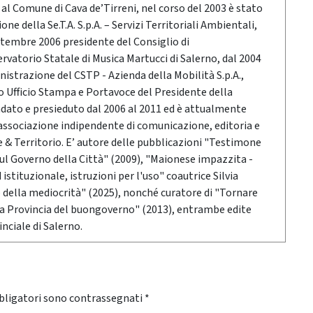
o al Comune di Cava de’Tirreni, nel corso del 2003 è stato
ne della Se.T.A. S.p.A. – Servizi Territoriali Ambientali,
ttembre 2006 presidente del Consiglio di
vatorio Statale di Musica Martucci di Salerno, dal 2004
nistrazione del CSTP - Azienda della Mobilità S.p.A.,
po Ufficio Stampa e Portavoce del Presidente della
ndato e presieduto dal 2006 al 2011 ed è attualmente
associazione indipendente di comunicazione, editoria e
 Territorio. E’ autore delle pubblicazioni "Testimone
sul Governo della Città" (2009), "Maionese impazzita -
stituzionale, istruzioni per l'uso" coautrice Silvia
o della mediocrità" (2025), nonché curatore di "Tornare
 la Provincia del buongoverno" (2013), entrambe edite
nciale di Salerno.
bligatori sono contrassegnati
*