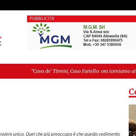
PUBBLICITA'
e' Tirreni, Caso Fariello: ora torniamo ai problemi veri"
-
"Ca
esiste"
C
pensiero unico. Quel che più preoccupa è che questo cedimento