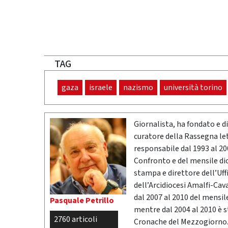
TAG
gaza
israele
nazismo
università torino
Giornalista, ha fondato e dir
curatore della Rassegna l
responsabile dal 1993 al 200
Confronto e del mensile di
stampa e direttore dell’Uff
dell’Arcidiocesi Amalfi-Cav
dal 2007 al 2010 del mensil
Pasquale Petrillo
mentre dal 2004 al 2010 è 
2760 articoli
Cronache del Mezzogiorno. 