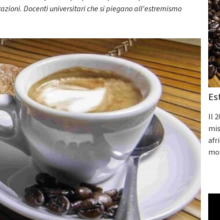
razioni. Docenti universitari che si piegano all'estremismo
Es
Il 
mis
afr
mos