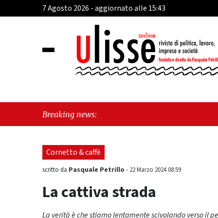
7 Agosto 2026 - aggiornato alle 15:43
"Cava d
Breaking news:
perché 
Cornetto & caffè
Pasquale Petrillo
scritto da
-
22 Marzo 2024 08:59
La cattiva strada
La verità è che stiamo lentamente scivolando verso il 