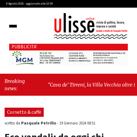
9 Agosto 2026 - aggiornato alle 10:39
PUBBLICITA'
Breaking
"Cava de’ Tirreni, la Villa Vecchia oltre i
news:
vandali: il vero nodo è il senso di comunità"
-
"Cava de’ Tirreni, La Fratellanza sull'ultima
seduta consiliare: “Serve chiarezza!”"
Cornetto & caffè
Pasquale Petrillo
scritto da
-
19 Gennaio 2024 08:51