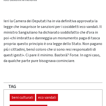
foto Giovanni Armenante
Ieri la Camera dei Deputati ha in via definitiva approvata la
legge che inasprisce le sanzioni per i cosiddetti eco vandali. Il
ministro Sangiuliano ha dichiarato soddisfatto che d’ora in
poi «chi imbratta o danneggia un monumento paga di tasca
propria: questo principio è ora legge dello Stato. Non pagano
più i cittadini, bensì coloro che si sono resi responsabili di
questi gesti». Ci pare il minimo. Basterà? Forse. In ogni caso,
da qualche parte pure bisognava cominciare.
TAG
beni culturali
eco vandali