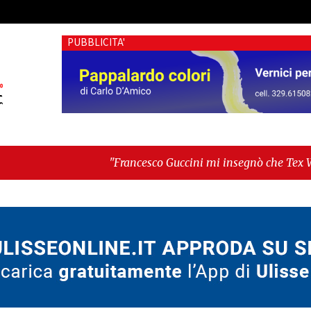
PUBBLICITA'
"Francesco Guccini mi insegnò che Tex Willer era lette
conferma Sara Fariello. L'opposizione lascia l'aula al