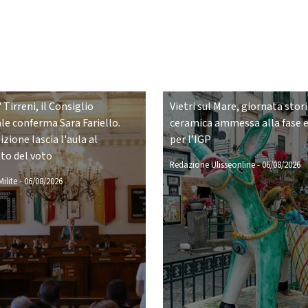
 Tirreni, il Consiglio
Vietri sul Mare, giornata stori
e conferma Sara Fariello.
ceramica ammessa alla fase 
zione lascia l'aula al
per l’IGP
o del voto
Redazione Ulisseonline
-
06/08/2026
ilite
-
06/08/2026