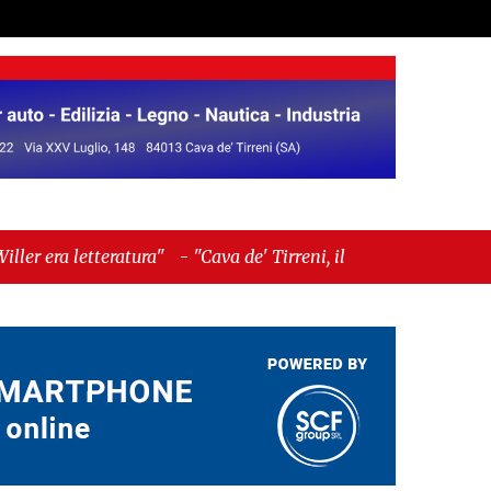
ratura"
-
"Cava de' Tirreni, il Consiglio comunale
 momento del voto"