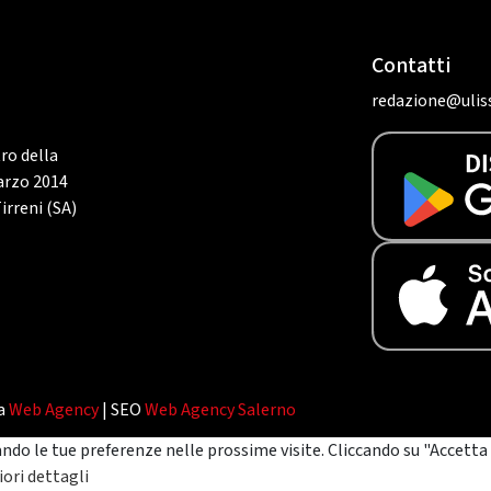
Contatti
redazione@uliss
tro della
marzo 2014
irreni (SA)
da
Web Agency
| SEO
Web Agency Salerno
ando le tue preferenze nelle prossime visite. Cliccando su "Accetta 
ori dettagli