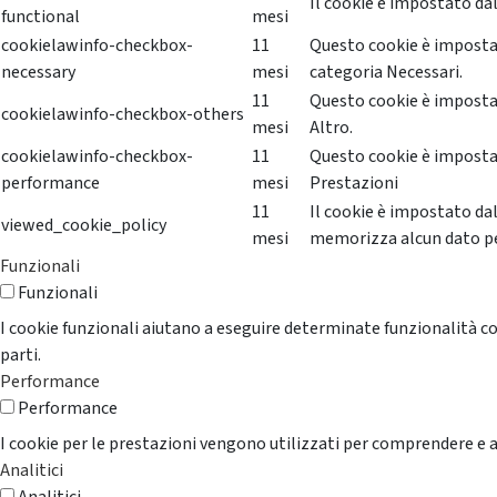
Il cookie è impostato dal
functional
mesi
cookielawinfo-checkbox-
11
Questo cookie è impostat
necessary
mesi
categoria Necessari.
11
Questo cookie è impostat
cookielawinfo-checkbox-others
mesi
Altro.
cookielawinfo-checkbox-
11
Questo cookie è impostat
performance
mesi
Prestazioni
11
Il cookie è impostato da
viewed_cookie_policy
mesi
memorizza alcun dato p
Funzionali
Funzionali
I cookie funzionali aiutano a eseguire determinate funzionalità co
parti.
Performance
Performance
I cookie per le prestazioni vengono utilizzati per comprendere e an
Analitici
Analitici