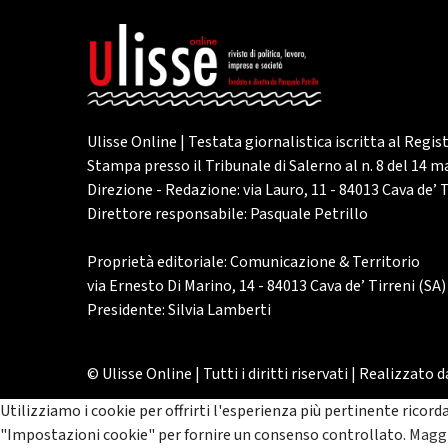
Ulisse Online | Testata giornalistica iscritta al Regis
Stampa presso il Tribunale di Salerno al n. 8 del 14 
Direzione - Redazione: via Lauro, 11 - 84013 Cava de’ T
Direttore responsabile: Pasquale Petrillo
Proprietà editoriale: Comunicazione & Territorio
via Ernesto Di Marino, 14 - 84013 Cava de’ Tirreni (SA)
Presidente: Silvia Lamberti
© Ulisse Online | Tutti i diritti riservati | Realizzato 
Utilizziamo i cookie per offrirti l'esperienza più pertinente ricord
"Impostazioni cookie" per fornire un consenso controllato.
Maggi