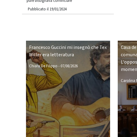
pure bisognava cominciare
Pubblicato il 19/01/2024
Francesco Guccini mi insegnò che Tex
Cava de'
Willer era letteratura
comunal
L'opposi
Chiara De Filippo
-
07/08/2026
moment
Carolina M