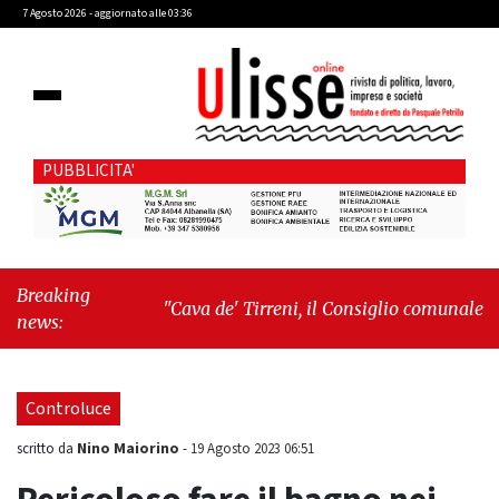
7 Agosto 2026 - aggiornato alle 03:36
PUBBLICITA'
Breaking
"Cava de' Tirreni, il Consiglio comunale
news:
conferma Sara Fariello. L'opposizione lascia
l'aula al momento del voto"
-
"Vietri sul
Mare, giornata storica: la ceramica ammessa
Controluce
alla fase europea per l’IGP"
Nino Maiorino
scritto da
-
19 Agosto 2023 06:51