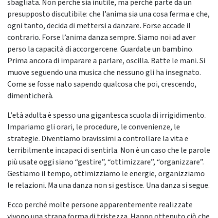
sbagliata. Non perché sia inutile, ma perché parte da un
presupposto discutibile: che l’anima sia una cosa ferma e che,
ogni tanto, decida di mettersi a danzare. Forse accade il
contrario. Forse l’anima danza sempre. Siamo noi ad aver
perso la capacità di accorgercene. Guardate un bambino.
Prima ancora di imparare a parlare, oscilla. Batte le mani. Si
muove seguendo una musica che nessuno gli ha insegnato.
Come se fosse nato sapendo qualcosa che poi, crescendo,
dimenticherà.
L’età adulta è spesso una gigantesca scuola di irrigidimento.
Impariamo gli orari, le procedure, le convenienze, le
strategie. Diventiamo bravissimi a controllare la vita e
terribilmente incapaci di sentirla. Non è un caso che le parole
più usate oggi siano “gestire”, “ottimizzare”, “organizzare”.
Gestiamo il tempo, ottimizziamo le energie, organizziamo
le relazioni. Ma una danza non si gestisce. Una danza si segue.
Ecco perché molte persone apparentemente realizzate
vivono una strana forma di tristezza. Hanno ottenuto ciò che