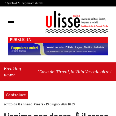
9 Agosto 2026 - aggiornato alle 13:31
PUBBLICITA'
Breaking
"Cava de’ Tirreni, la Villa Vecchia oltre i vandali:
news:
il vero nodo è il senso di comunità"
-
"Cava de’
Tirreni, La Fratellanza sull'ultima seduta
consiliare: “Serve chiarezza!”"
Controluce
Gennaro Pierri
scritto da
-
19 Giugno 2026 10:09