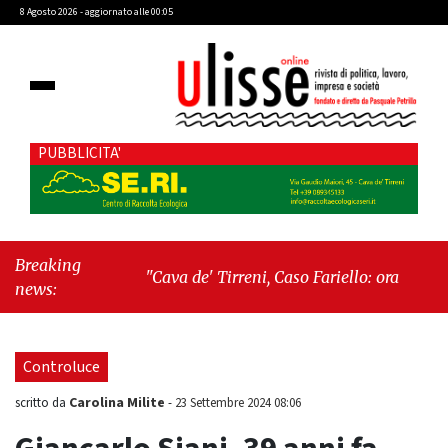
8 Agosto 2026 - aggiornato alle 00:05
PUBBLICITA'
Breaking
"Cava de' Tirreni, Caso Fariello: ora torniamo ai
news:
problemi veri"
-
"Cava de' Tirreni, quando la
burocrazia dimentica perché esiste"
Controluce
Carolina Milite
scritto da
-
23 Settembre 2024 08:06