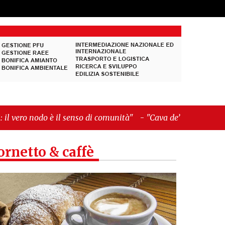
so di comunità"
-
"Cava de’ Tirreni, La Fratellanza
ornetto & caffè