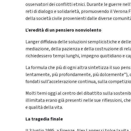
osservatori dei conflitti etnici. Durante le guerre ne
reti di dialogo e solidarietà, promuovendo il Verona F
della società civile provenienti dalle diverse comunit
L’eredità di un pensiero nonviolento
Langer diffidava delle soluzioni semplicistiche e dell
mediazione, della pazienza e della costruzione di rel
richiedessero tempi lunghi, impegno quotidiano e capa
La formula che più di ogni altra sintetizza il suo pen
lentamente, più profondamente, più dolcemente”), div
fondati sull’accelerazione continua, sulla competiz
Molti temi oggi al centro del dibattito sulla sostenibi
illimitata erano già presenti nelle sue riflessioni, c
e qualità della vita.
La tragedia finale
Il 3 luglio 1995, a Firenze, Alex Langer si tolse la v