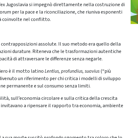
ll’ex Jugoslavia si impegnò direttamente nella costruzione di
orum per la pace e la riconciliazione, che riuniva esponenti
à coinvolte nel conflitto.
e contrapposizioni assolute. Il suo metodo era quello della
azioni durature. Riteneva che le trasformazioni autentiche
cità di attraversare le differenze senza negarle.
siero è il motto latino
Lentius, profundius, suavius
(“più
enuto un riferimento per chi critica i modelli di sviluppo
ione permanente e sul consumo senza limiti.
lità, sull’economia circolare e sulla critica della crescita
he invitavano a ripensare il rapporto tra economia, ambiente
ita. La sua morte suscitò profondo sgomento tra coloro che lo