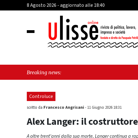
8 Agosto 2026 - aggiornato alle 18:40
"Cava de
Breaking news:
sull'ult
Controluce
Francesco Angrisani
scritto da
-
11 Giugno 2026 18:31
Alex Langer: il costruttore
A oltre trent'anni dalla sua morte, Langer continua a ra