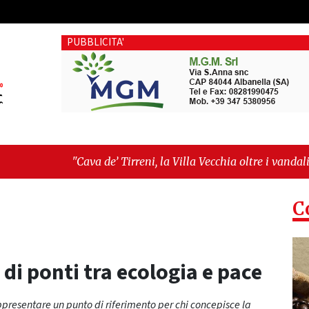
PUBBLICITA'
’ Tirreni, la Villa Vecchia oltre i vandali: il vero nodo è il sen
ima seduta consiliare: “Serve chiarezza!”"
C
 di ponti tra ecologia e pace
ppresentare un punto di riferimento per chi concepisce la