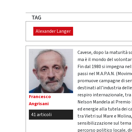
TAG
Alexander Langer
Cavese, dopo la maturità s
ma è il mondo del volontar
Fin dal 1980 si impegna ne
passi nel M.A.P.A.N. (Movi
promuove campagne di sensib
destinati all’industria delle
respiro internazionale, tra 
Francesco
Nelson Mandela al Premio N
Angrisani
ed energie alla tutela dei 
41 articoli
tra Vietri sul Mare e Molina
sensibilizzazione sul tema
percorso politico locale, d