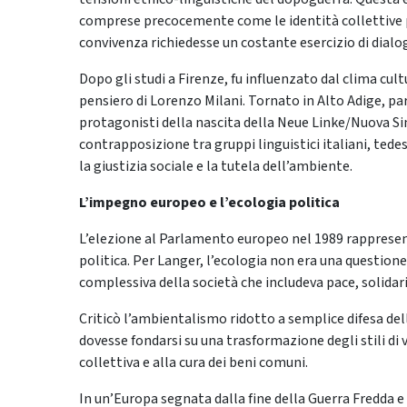
comprese precocemente come le identità collettive po
convivenza richiedesse un costante esercizio di dial
Dopo gli studi a Firenze, fu influenzato dal clima cult
pensiero di Lorenzo Milani. Tornato in Alto Adige, part
protagonisti della nascita della Neue Linke/Nuova Si
contrapposizione tra gruppi linguistici italiani, tedesc
la giustizia sociale e la tutela dell’ambiente.
L’impegno europeo e l’ecologia politica
L’elezione al Parlamento europeo nel 1989 rappresent
politica. Per Langer, l’ecologia non era una question
complessiva della società che includeva pace, solidari
Criticò l’ambientalismo ridotto a semplice difesa de
dovesse fondarsi su una trasformazione degli stili di v
collettiva e alla cura dei beni comuni.
In un’Europa segnata dalla fine della Guerra Fredda e d