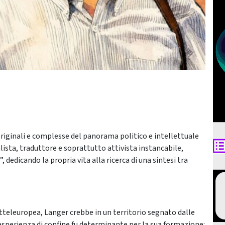
 originali e complesse del panorama politico e intellettuale
alista, traduttore e soprattutto attivista instancabile,
, dedicando la propria vita alla ricerca di una sintesi tra
itteleuropea, Langer crebbe in un territorio segnato dalle
esperienza di confine fu determinante per la sua formazione: