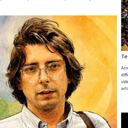
Te
Arr
dif
vid
art