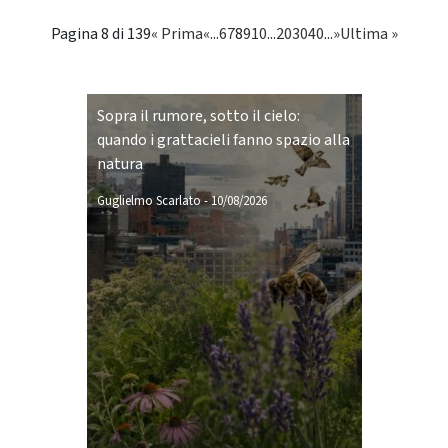
Pagina 8 di 139
« Prima
«
...
6
7
8
9
10
...
20
30
40
...
»
Ultima »
Sopra il rumore, sotto il cielo:
quando i grattacieli fanno spazio alla
natura
Guglielmo Scarlato
-
10/08/2026