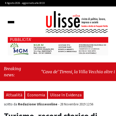
8 Agosto 2026 - aggiornato alle 18:33
PUBBLICITA'
Breaking
"Cava de’ Tirreni, la Villa Vecchia oltre i
news:
vandali: il vero nodo è il senso di comunità"
-
"Cava de’ Tirreni, La Fratellanza sull'ultima
seduta consiliare: “Serve chiarezza!”"
Attualità
Economia
Ulisse In Evidenza
Redazione Ulisseonline
scritto da
-
28 Novembre 2019 12:56