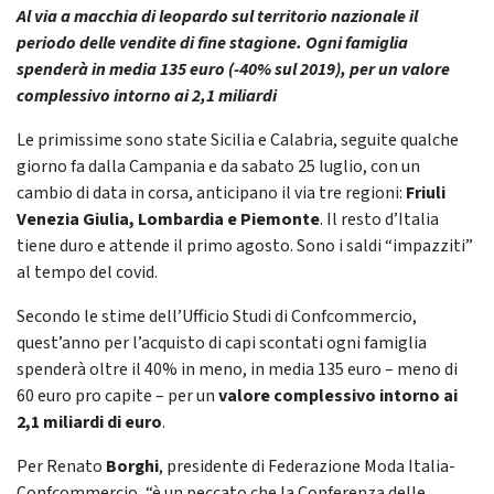
Al via a macchia di leopardo sul territorio nazionale il
periodo delle vendite di fine stagione. Ogni famiglia
spenderà in media 135 euro (-40% sul 2019), per un valore
complessivo intorno ai 2,1 miliardi
Le primissime sono state Sicilia e Calabria, seguite qualche
giorno fa dalla Campania e da sabato 25 luglio, con un
cambio di data in corsa, anticipano il via tre regioni:
Friuli
Venezia Giulia, Lombardia e Piemonte
. Il resto d’Italia
tiene duro e attende il primo agosto. Sono i saldi “impazziti”
al tempo del covid.
Secondo le stime dell’Ufficio Studi di Confcommercio,
quest’anno per l’acquisto di capi scontati ogni famiglia
spenderà oltre il 40% in meno, in media 135 euro – meno di
60 euro pro capite – per un
valore complessivo intorno ai
2,1 miliardi di euro
.
Per Renato
Borghi
, presidente di Federazione Moda Italia-
Confcommercio, “è un peccato che la Conferenza delle