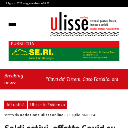
8 Agosto 2026 - aggiornato alle 06:53
PUBBLICITA'
Breaking
"Cava de' Tirreni, Caso Fariello: ora torniamo
news:
ai problemi veri"
-
"Cava de' Tirreni, quando
la burocrazia dimentica perché esiste"
Attualità
Ulisse In Evidenza
Redazione Ulisseonline
scritto da
-
27 Luglio 2020 13:41