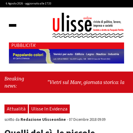
6 Agosto 2026 - aggiornato alle 17:33
PUBBLICITA'
Breaking
"Vietri sul Mare, giornata storica: la ceramica
news:
ammessa alla fase europea per l’IGP"
-
"Hudson Yards: qui New York morde il futuro"
Attualità
Ulisse In Evidenza
Redazione Ulisseonline
scritto da
-
07 Dicembre 2018 09:09