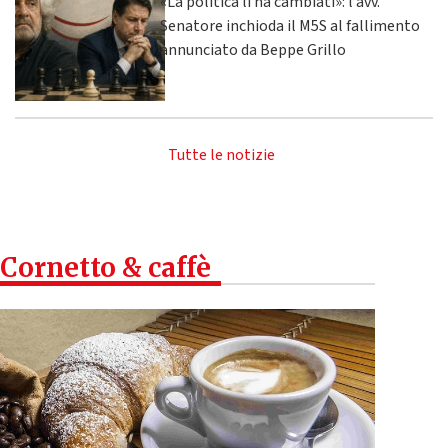
«La politica li ha cambiati»: l’avv.
Senatore inchioda il M5S al fallimento
annunciato da Beppe Grillo
Tutte le notizie
Cornetto & caffè