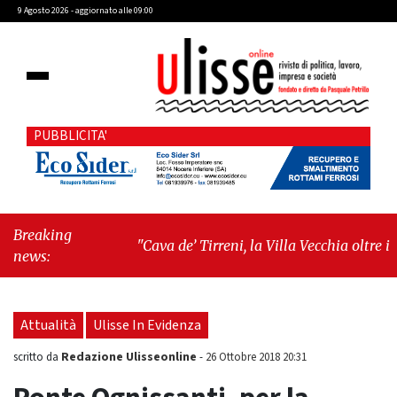
9 Agosto 2026 - aggiornato alle 09:00
PUBBLICITA'
Breaking
"Cava de’ Tirreni, la Villa Vecchia oltre i
news:
vandali: il vero nodo è il senso di comunità"
-
"Cava de’ Tirreni, La Fratellanza sull'ultima
seduta consiliare: “Serve chiarezza!”"
Attualità
Ulisse In Evidenza
Redazione Ulisseonline
scritto da
-
26 Ottobre 2018 20:31