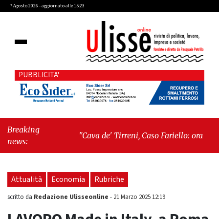
7 Agosto 2026 - aggiornato alle 15:23
PUBBLICITA'
Breaking
"Cava de' Tirreni, Caso Fariello: ora torniamo
news:
ai problemi veri"
-
"Cava de' Tirreni, quando
la burocrazia dimentica perché esiste"
Attualità
Economia
Rubriche
Redazione Ulisseonline
scritto da
-
21 Marzo 2025 12:19