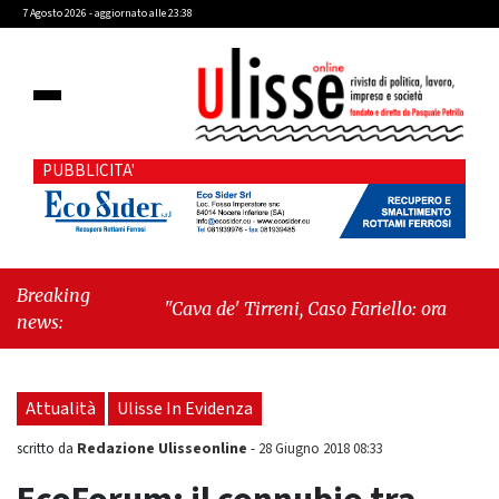
7 Agosto 2026 - aggiornato alle 23:38
PUBBLICITA'
Breaking
"Cava de' Tirreni, Caso Fariello: ora torniamo ai
news:
problemi veri"
-
"Cava de' Tirreni, quando la
burocrazia dimentica perché esiste"
Attualità
Ulisse In Evidenza
Redazione Ulisseonline
scritto da
-
28 Giugno 2018 08:33