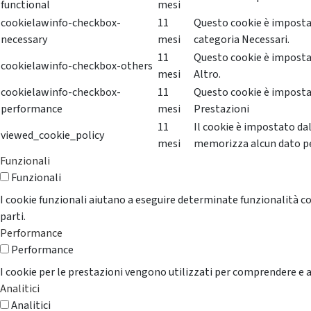
functional
mesi
cookielawinfo-checkbox-
11
Questo cookie è impostat
necessary
mesi
categoria Necessari.
11
Questo cookie è impostat
cookielawinfo-checkbox-others
mesi
Altro.
cookielawinfo-checkbox-
11
Questo cookie è impostat
performance
mesi
Prestazioni
11
Il cookie è impostato da
viewed_cookie_policy
mesi
memorizza alcun dato p
Funzionali
Funzionali
I cookie funzionali aiutano a eseguire determinate funzionalità co
parti.
Performance
Performance
I cookie per le prestazioni vengono utilizzati per comprendere e an
Analitici
Analitici