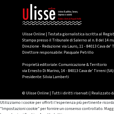
Ulisse Online | Testata giornalistica iscritta al Regis
Stampa presso il Tribunale di Salerno al n. 8 del 14 
Direzione - Redazione: via Lauro, 11 - 84013 Cava de’ T
Direttore responsabile: Pasquale Petrillo
Proprietà editoriale: Comunicazione & Territorio
via Ernesto Di Marino, 14 - 84013 Cava de’ Tirreni (SA)
Presidente: Silvia Lamberti
© Ulisse Online | Tutti i diritti riservati | Realizzato 
Utilizziamo i cookie per offrirti l'esperienza più pertinente ricord
"Impostazioni cookie" per fornire un consenso controllato.
Maggi