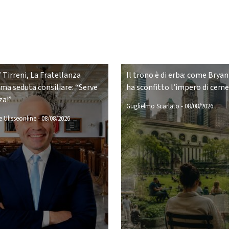
 Tirreni, La Fratellanza
Il trono è di erba: come Bryan
ima seduta consiliare: “Serve
ha sconfitto l’impero di cem
za!”
Guglielmo Scarlato
-
08/08/2026
 Ulisseonline
-
08/08/2026