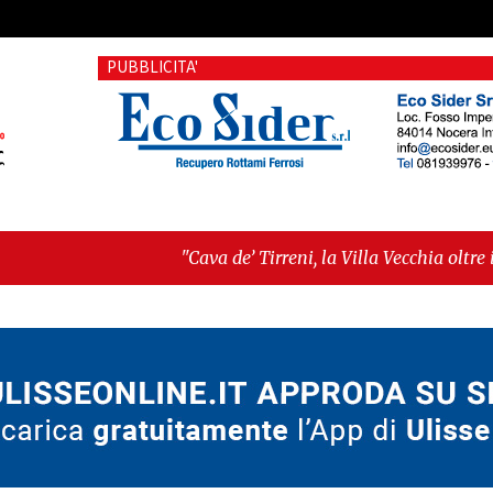
PUBBLICITA'
"Cava de’ Tirreni, la Villa Vecchia oltre i vandali: il vero
Fratellanza sull'ultima seduta consiliare: “Serve chiarez