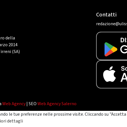
Contatti
redazione@uliss
tro della
marzo 2014
irreni (SA)
da
Web Agency
| SEO
Web Agency Salerno
ando le tue preferenze nelle prossime visite. Cliccando su "Accetta 
ori dettagli