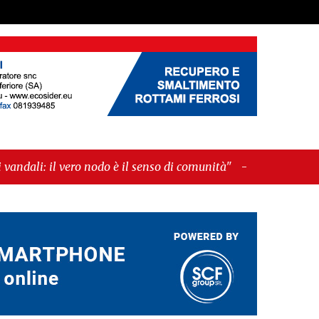
 nodo è il senso di comunità"
-
"Cava de’ Tirreni, La
za!”"