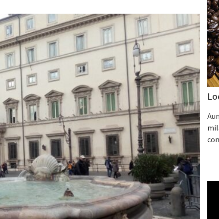
Lo
Aum
mil
con