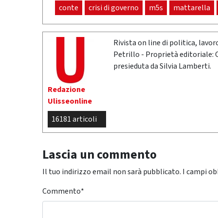
conte
crisi di governo
m5s
mattarella
Rivista on line di politica, lav
Petrillo - Proprietà editoriale:
presieduta da Silvia Lamberti.
Redazione
Ulisseonline
16181 articoli
Lascia un commento
Il tuo indirizzo email non sarà pubblicato.
I campi ob
Commento
*