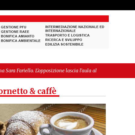
sizione lascia l'aula al momento del voto"
-
"Vietri
l’IGP"
ornetto & caffè