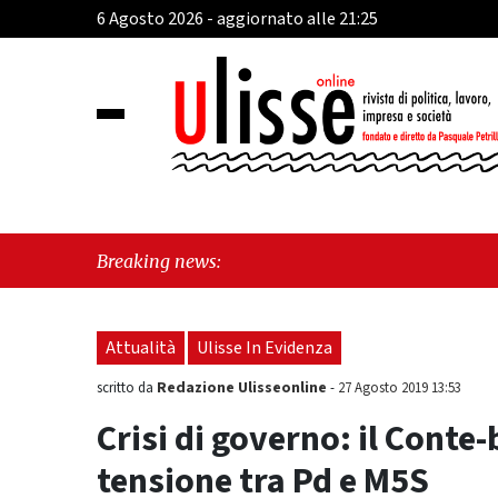
6 Agosto 2026 - aggiornato alle 21:25
"Cava de'
Breaking news:
sul Mare
Attualità
Ulisse In Evidenza
Redazione Ulisseonline
scritto da
-
27 Agosto 2019 13:53
Crisi di governo: il Conte-
tensione tra Pd e M5S