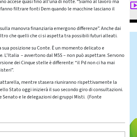
ano accese quasi fino all’una di notte. “Siamo al lavoro ma
fanno filtrare fonti Dem quando le macchine lasciano il
“sulla manovra finanziaria emergono differenze”. Anche dai
tro che quelli che ci si aspetta tra possibili futuri alleati.
 la sua posizione su Conte. È un momento delicato e
e. L’Italia – avvertono dal M5S – non può aspettare. Servono
sione dei Cinque stelle è differente: “il Pd non ci ha mai
steri”.
Mattarella, mentre stasera riuniranno rispettivamente la
ello Stato oggi inizierà il suo secondo giro di consultazioni.
 e Senato e le delegazioni dei gruppi Misti. (Fonte