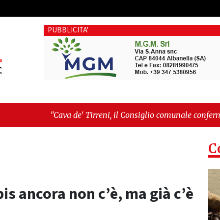
PUBBLICITA'
 Tirreni, il Consiglio comunale conferma Sara Fariello. L'oppo
, giornata storica: la ceramica ammessa alla fase europea per 
C
bis ancora non c’è, ma già c’è