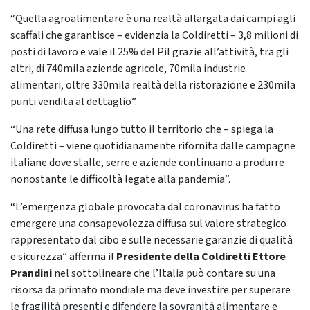
“Quella agroalimentare è una realtà allargata dai campi agli
scaffali che garantisce – evidenzia la Coldiretti – 3,8 milioni di
posti di lavoro e vale il 25% del Pil grazie all’attività, tra gli
altri, di 740mila aziende agricole, 70mila industrie
alimentari, oltre 330mila realtà della ristorazione e 230mila
punti vendita al dettaglio”.
“Una rete diffusa lungo tutto il territorio che – spiega la
Coldiretti – viene quotidianamente rifornita dalle campagne
italiane dove stalle, serre e aziende continuano a produrre
nonostante le difficoltà legate alla pandemia”.
“L’emergenza globale provocata dal coronavirus ha fatto
emergere una consapevolezza diffusa sul valore strategico
rappresentato dal cibo e sulle necessarie garanzie di qualità
e sicurezza” afferma il
Presidente della Coldiretti Ettore
Prandini
nel sottolineare che l’Italia può contare su una
risorsa da primato mondiale ma deve investire per superare
le fragilità presenti e difendere la sovranità alimentare e