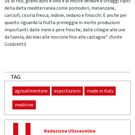
UE di riso, grano duro e vino e di molte verdure e ortaggi tipici
della dieta mediterranea come pomodori, melanzane,
carciofi, cicoria fresca, indivie, sedano e finocchi. E anche per
quanto riguarda la frutta primeggia in molte produzioni
importanti: dalle mele e pere fresche, dalle ciliegie alle uve
da tavola, dai kiwi alle nocciole fino alle castagne”. (fonte
Coldiretti)
TAG
agroalimentare
esportazioni
made in italy
medicine
Redazione Ulisseonline