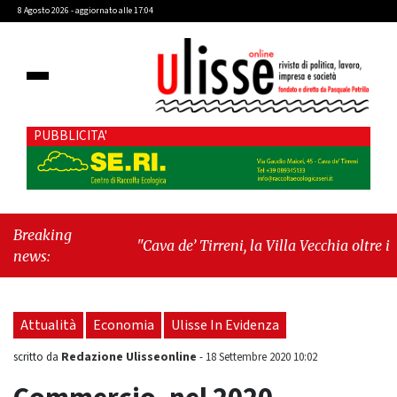
8 Agosto 2026 - aggiornato alle 17:04
PUBBLICITA'
Breaking
"Cava de’ Tirreni, la Villa Vecchia oltre i
news:
vandali: il vero nodo è il senso di comunità"
-
"Cava de’ Tirreni, La Fratellanza sull'ultima
seduta consiliare: “Serve chiarezza!”"
Attualità
Economia
Ulisse In Evidenza
Redazione Ulisseonline
scritto da
-
18 Settembre 2020 10:02