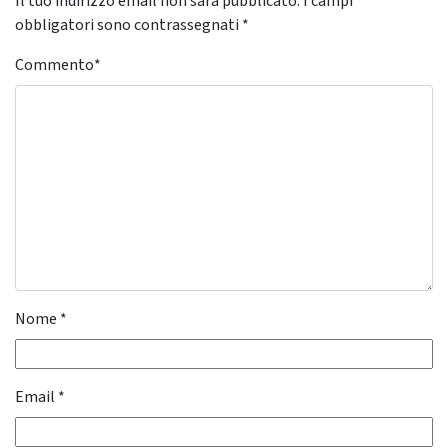
Il tuo indirizzo email non sarà pubblicato.
I campi
obbligatori sono contrassegnati
*
Commento
*
Nome
*
Email
*