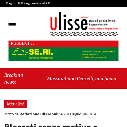
10 Agosto 2026 - aggiornato alle 09:30
PUBBLICITA'
Breaking
"Massimiliano Cencelli, una figura quasi
news:
mitologica della Prima Repubblica"
-
"Sopra
il rumore, sotto il cielo: quando i grattacieli
fanno spazio alla natura"
Attualità
Redazione Ulisseonline
scritto da
-
04 Giugno 2026 06:47