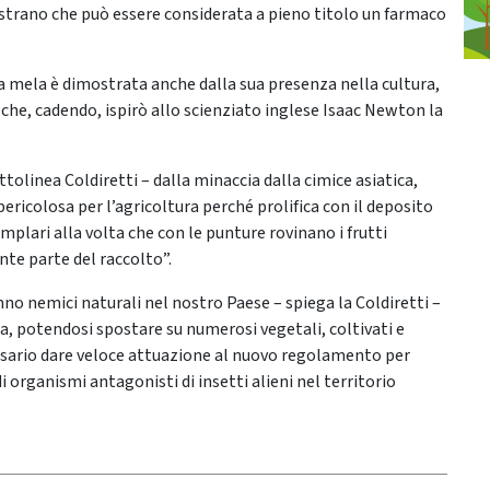
ostrano che può essere considerata a pieno titolo un farmaco
lla mela è dimostrata anche dalla sua presenza nella cultura,
 che, cadendo, ispirò allo scienziato inglese Isaac Newton la
olinea Coldiretti – dalla minaccia dalla cimice asiatica,
ericolosa per l’agricoltura perché prolifica con il deposito
plari alla volta che con le punture rovinano i frutti
te parte del raccolto”.
nno nemici naturali nel nostro Paese – spiega la Coldiretti –
ia, potendosi spostare su numerosi vegetali, coltivati e
ssario dare veloce attuazione al nuovo regolamento per
 organismi antagonisti di insetti alieni nel territorio