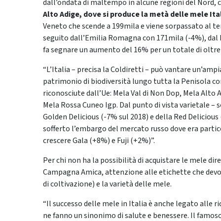
dall’ondata di maltempo in alcune regioni del Nord, 
Alto Adige, dove si produce la metà delle mele Ita
Veneto che scende a 199mila e viene sorpassato al t
seguito dall’Emilia Romagna con 171mila (-4%), dal F
fa segnare un aumento del 16% per un totale di oltre
“L’Italia – precisa la Coldiretti – può vantare un’amp
patrimonio di biodiversità lungo tutta la Penisola c
riconosciute dall’Ue: Mela Val di Non Dop, Mela Alto
Mela Rossa Cuneo Igp. Dal punto di vista varietale – sot
Golden Delicious (-7% sul 2018) e della Red Deliciou
sofferto l’embargo del mercato russo dove era part
crescere Gala (+8%) e Fuji (+2%)”.
Per chi non ha la possibilità di acquistare le mele di
Campagna Amica, attenzione alle etichette che devo
di coltivazione) e la varietà delle mele.
“Il successo delle mele in Italia è anche legato alle r
ne fanno un sinonimo di salute e benessere. Il famoso