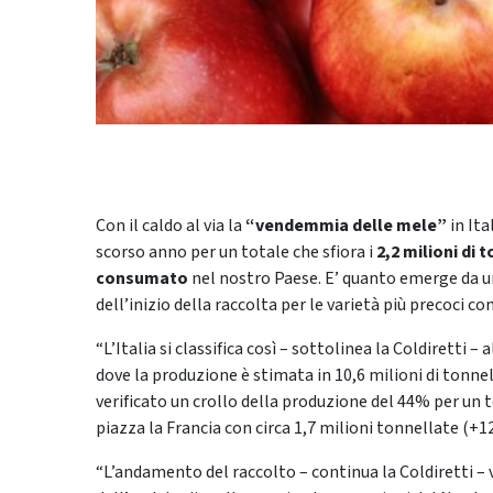
Con il caldo al via la
“vendemmia delle mele”
in Ita
scorso anno per un totale che sfiora i
2,2 milioni di 
consumato
nel nostro Paese. E’ quanto emerge da un’
dell’inizio della raccolta per le varietà più precoci c
“L’Italia si classifica così – sottolinea la Coldiretti
dove la produzione è stimata in 10,6 milioni di tonnel
verificato un crollo della produzione del 44% per un t
piazza la Francia con circa 1,7 milioni tonnellate (+1
“L’andamento del raccolto – continua la Coldiretti – v