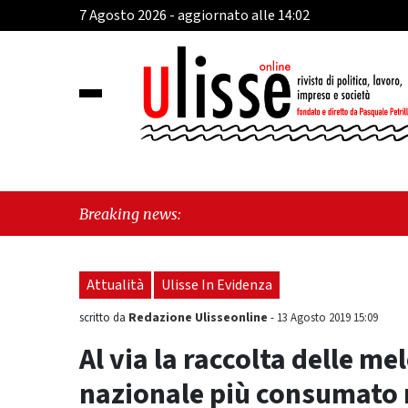
7 Agosto 2026 - aggiornato alle 14:02
"Cava de'
Breaking news:
esiste"
Attualità
Ulisse In Evidenza
Redazione Ulisseonline
scritto da
-
13 Agosto 2019 15:09
Al via la raccolta delle mele
nazionale più consumato 