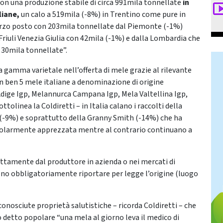
con una produzione stabile di circa 991mila tonnellate
in
liane,
un calo a 519mila (-8%) in Trentino come pure in
erzo posto con 203mila tonnellate dal Piemonte (-1%)
riuli Venezia Giulia con 42mila (-1%) e dalla Lombardia che
 30mila tonnellate”.
ia gamma varietale nell’offerta di mele grazie al rilevante
on ben 5 mele italiane a denominazione di origine
 Adige Igp, Melannurca Campana Igp, Mela Valtellina Igp,
tolinea la Coldiretti – in Italia calano i raccolti della
s (-9%) e soprattutto della Granny Smith (-14%) che ha
icolarmente apprezzata mentre al contrario continuano a
rettamente dal produttore in azienda o nei mercati di
no obbligatoriamente riportare per legge l’origine (luogo
iconosciute proprietà salutistiche – ricorda Coldiretti – che
 detto popolare “una mela al giorno leva il medico di