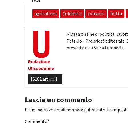
TAG
agricoltura
Coldiretti
consumi
frutta
Rivista on line di politica, lav
Petrillo - Proprietà editoriale:
presieduta da Silvia Lamberti.
Redazione
Ulisseonline
16182 articoli
Lascia un commento
Il tuo indirizzo email non sarà pubblicato.
I campi ob
Commento
*