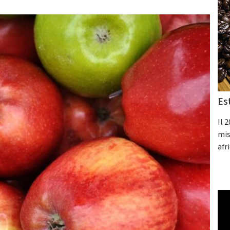
Es
Il 
mis
afr