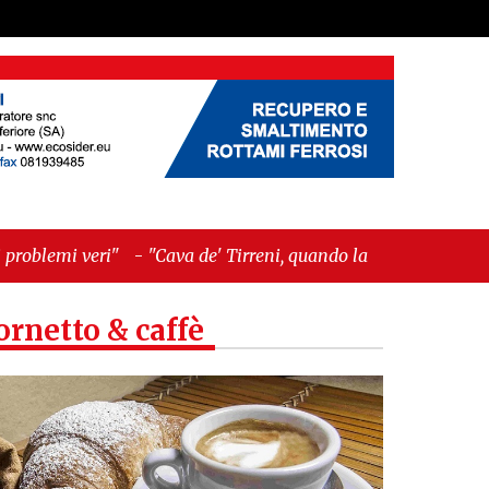
a de' Tirreni, quando la burocrazia dimentica perché
ornetto & caffè