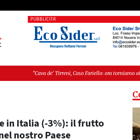
PUBBLICITA'
 Tirreni, Caso Fariello: ora torniamo ai problemi veri"
-
"Cav
C
 in Italia (-3%): il frutto
nel nostro Paese