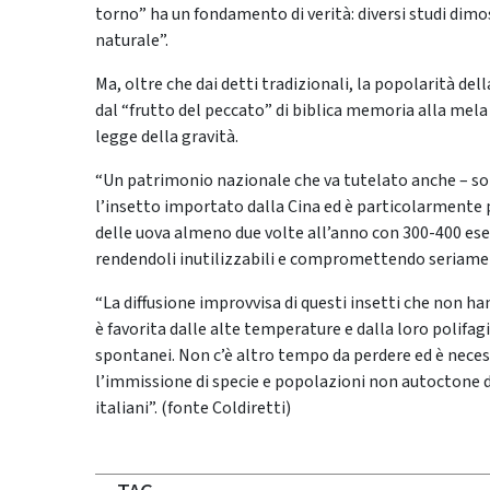
torno” ha un fondamento di verità: diversi studi dim
naturale”.
Ma, oltre che dai detti tradizionali, la popolarità de
dal “frutto del peccato” di biblica memoria alla mela
legge della gravità.
“Un patrimonio nazionale che va tutelato anche – sott
l’insetto importato dalla Cina ed è particolarmente p
delle uova almeno due volte all’anno con 300-400 esem
rendendoli inutilizzabili e compromettendo seriamen
“La diffusione improvvisa di questi insetti che non ha
è favorita dalle alte temperature e dalla loro polifag
spontanei. Non c’è altro tempo da perdere ed è nece
l’immissione di specie e popolazioni non autoctone di
italiani”. (fonte Coldiretti)