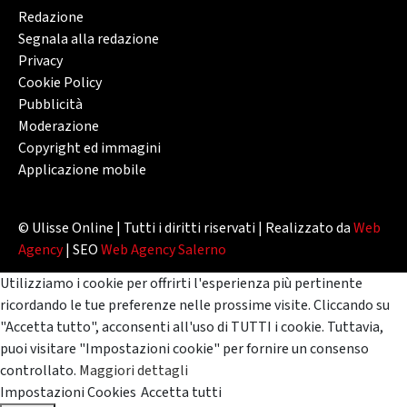
Redazione
Segnala alla redazione
Privacy
Cookie Policy
Pubblicità
Moderazione
Copyright ed immagini
Applicazione mobile
© Ulisse Online | Tutti i diritti riservati | Realizzato da
Web
Agency
| SEO
Web Agency Salerno
Utilizziamo i cookie per offrirti l'esperienza più pertinente
ricordando le tue preferenze nelle prossime visite. Cliccando su
"Accetta tutto", acconsenti all'uso di TUTTI i cookie. Tuttavia,
puoi visitare "Impostazioni cookie" per fornire un consenso
controllato.
Maggiori dettagli
Impostazioni Cookies
Accetta tutti