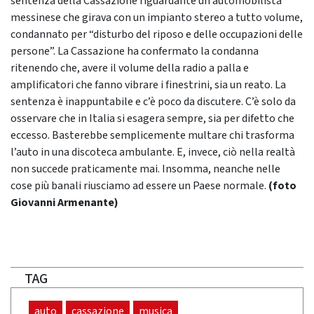
sentenza della Cassazione riguardante un automobilista
messinese che girava con un impianto stereo a tutto volume,
condannato per “disturbo del riposo e delle occupazioni delle
persone”. La Cassazione ha confermato la condanna
ritenendo che, avere il volume della radio a palla e
amplificatori che fanno vibrare i finestrini, sia un reato. La
sentenza è inappuntabile e c’è poco da discutere. C’è solo da
osservare che in Italia si esagera sempre, sia per difetto che
eccesso. Basterebbe semplicemente multare chi trasforma
l’auto in una discoteca ambulante. E, invece, ciò nella realtà
non succede praticamente mai. Insomma, neanche nelle
cose più banali riusciamo ad essere un Paese normale.
(foto
Giovanni Armenante)
TAG
auto
cassazione
musica