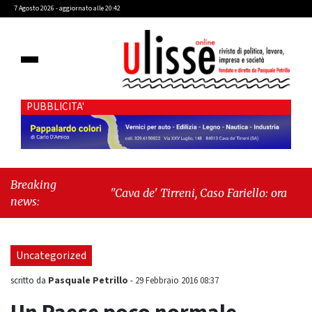
7 Agosto 2026 - aggiornato alle 20:42
PUBBLICITA'
Breaking
"Cava de' Tirreni, Caso Fariello: ora torniamo
news:
ai problemi veri"
-
"Cava de' Tirreni, quando
la burocrazia dimentica perché esiste"
Uncategorized
Pasquale Petrillo
scritto da
-
29 Febbraio 2016 08:37