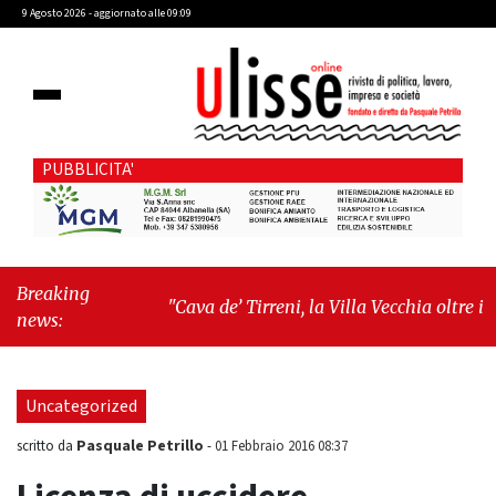
9 Agosto 2026 - aggiornato alle 09:09
PUBBLICITA'
Breaking
"Cava de’ Tirreni, la Villa Vecchia oltre i
news:
vandali: il vero nodo è il senso di comunità"
-
"Cava de’ Tirreni, La Fratellanza sull'ultima
seduta consiliare: “Serve chiarezza!”"
Uncategorized
Pasquale Petrillo
scritto da
-
01 Febbraio 2016 08:37