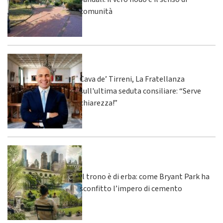
comunità
Cava de’ Tirreni, La Fratellanza
sull'ultima seduta consiliare: “Serve
chiarezza!”
Il trono è di erba: come Bryant Park ha
sconfitto l’impero di cemento