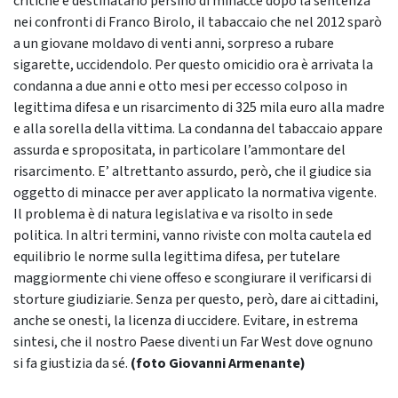
critiche e destinatario persino di minacce dopo la sentenza
nei confronti di Franco Birolo, il tabaccaio che nel 2012 sparò
a un giovane moldavo di venti anni, sorpreso a rubare
sigarette, uccidendolo. Per questo omicidio ora è arrivata la
condanna a due anni e otto mesi per eccesso colposo in
legittima difesa e un risarcimento di 325 mila euro alla madre
e alla sorella della vittima. La condanna del tabaccaio appare
assurda e spropositata, in particolare l’ammontare del
risarcimento. E’ altrettanto assurdo, però, che il giudice sia
oggetto di minacce per aver applicato la normativa vigente.
Il problema è di natura legislativa e va risolto in sede
politica. In altri termini, vanno riviste con molta cautela ed
equilibrio le norme sulla legittima difesa, per tutelare
maggiormente chi viene offeso e scongiurare il verificarsi di
storture giudiziarie. Senza per questo, però, dare ai cittadini,
anche se onesti, la licenza di uccidere. Evitare, in estrema
sintesi, che il nostro Paese diventi un Far West dove ognuno
si fa giustizia da sé.
(foto Giovanni Armenante)