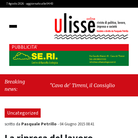
7 Agosto 2026 - aggiornato alle 04:43
PUBBLICITA'
Breaking
"Cava de' Tirreni, il Consiglio comunale
news:
conferma Sara Fariello. L'opposizione lascia
l'aula al momento del voto"
-
"Vietri sul
Mare, giornata storica: la ceramica ammessa
Uncategorized
alla fase europea per l’IGP"
Pasquale Petrillo
scritto da
-
04 Giugno 2015 08:41