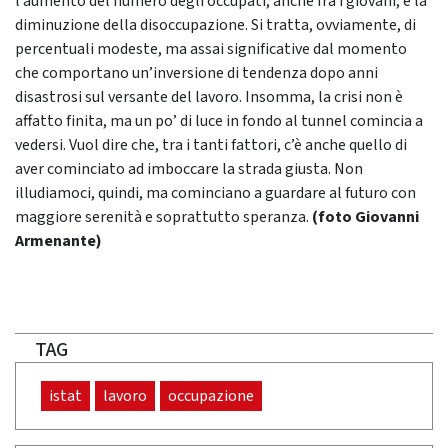
l’aumento del numero degli occupati, anche fra i giovani, e la
diminuzione della disoccupazione. Si tratta, ovviamente, di
percentuali modeste, ma assai significative dal momento
che comportano un’inversione di tendenza dopo anni
disastrosi sul versante del lavoro. Insomma, la crisi non è
affatto finita, ma un po’ di luce in fondo al tunnel comincia a
vedersi. Vuol dire che, tra i tanti fattori, c’è anche quello di
aver cominciato ad imboccare la strada giusta. Non
illudiamoci, quindi, ma cominciano a guardare al futuro con
maggiore serenità e soprattutto speranza.
(foto Giovanni
Armenante)
TAG
istat
lavoro
occupazione