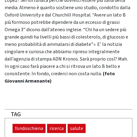
Lopez? Sei fortunata perché dovresti essere più sana della
media. Almeno è quanto sostiene uno studio, condotto dalla
Oxford University e dal Churchill Hospital. “Avere un lato B
più formoso potrebbe dipendere da un eccesso di grassi
Omega 3” dicono dall’ateneo inglese. “Chi ha un sedere più
grande quindi ha livelli più bassi di colesterolo, di glucosio e
meno probabilità di ammalarsi di diabete”». E’ la notizia
singolare e curiosa che abbiamo ripreso integralmente
dall’agenzia di stampa ADN Kronos. Sarà proprio così? Mah.
In ogni caso farà piacere a chi si ritrova un lato B bello e
consistente. In fondo, crederci non costa nulla.
(foto
Giovanni Armenante)
TAG
fondoschiena
ricerca
salute