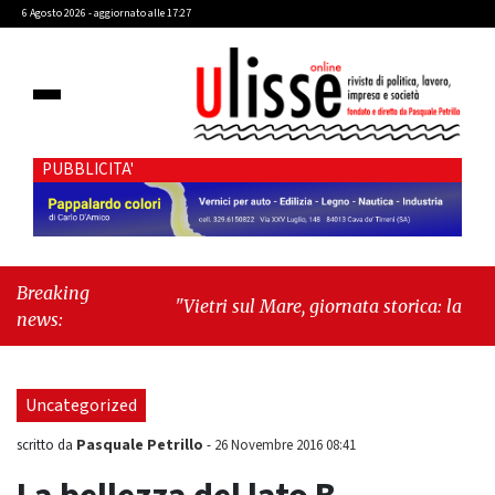
6 Agosto 2026 - aggiornato alle 17:27
PUBBLICITA'
Breaking
"Vietri sul Mare, giornata storica: la ceramica
news:
ammessa alla fase europea per l’IGP"
-
"Hudson Yards: qui New York morde il futuro"
Uncategorized
Pasquale Petrillo
scritto da
-
26 Novembre 2016 08:41