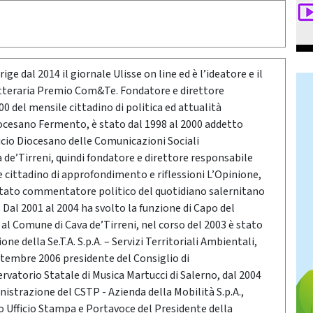
ige dal 2014 il giornale Ulisse on line ed è l’ideatore e il
etteraria Premio Com&Te. Fondatore e direttore
0 del mensile cittadino di politica ed attualità
ocesano Fermento, è stato dal 1998 al 2000 addetto
icio Diocesano delle Comunicazioni Sociali
a de’Tirreni, quindi fondatore e direttore responsabile
e cittadino di approfondimento e riflessioni L’Opinione,
stato commentatore politico del quotidiano salernitano
Dal 2001 al 2004 ha svolto la funzione di Capo del
o al Comune di Cava de’Tirreni, nel corso del 2003 è stato
ne della Se.T.A. S.p.A. – Servizi Territoriali Ambientali,
ttembre 2006 presidente del Consiglio di
vatorio Statale di Musica Martucci di Salerno, dal 2004
nistrazione del CSTP - Azienda della Mobilità S.p.A.,
po Ufficio Stampa e Portavoce del Presidente della