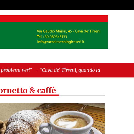
Cava de' Tirreni, quando la burocrazia dimentica
ornetto & caffè