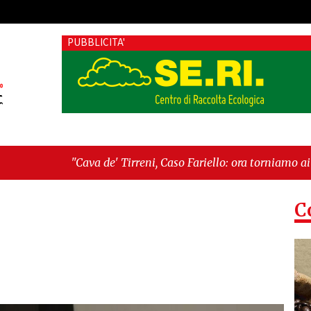
PUBBLICITA'
 de' Tirreni, Caso Fariello: ora torniamo ai problemi veri"
-
"
é esiste"
C