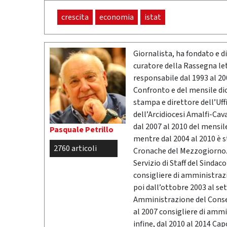
crescita
economia
istat
Giornalista, ha fondato e dir
curatore della Rassegna l
responsabile dal 1993 al 200
Confronto e del mensile di
stampa e direttore dell’Uff
dell’Arcidiocesi Amalfi-Cav
dal 2007 al 2010 del mensil
Pasquale Petrillo
mentre dal 2004 al 2010 è 
2760 articoli
Cronache del Mezzogiorno. 
Servizio di Staff del Sindac
consigliere di amministrazio
poi dall’ottobre 2003 al se
Amministrazione del Conser
al 2007 consigliere di ammi
infine, dal 2010 al 2014 Ca