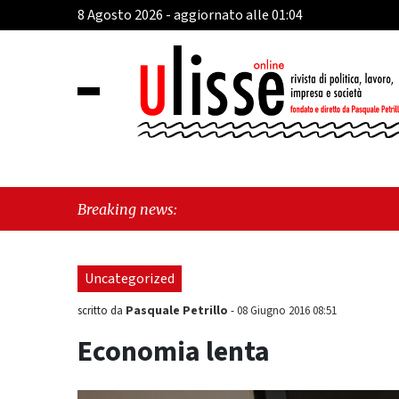
8 Agosto 2026 - aggiornato alle 01:04
"Cava
Breaking news:
perch
Uncategorized
Pasquale Petrillo
scritto da
-
08 Giugno 2016 08:51
Economia lenta