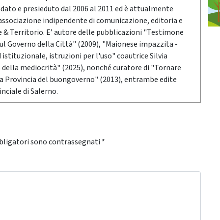
ndato e presieduto dal 2006 al 2011 ed è attualmente
associazione indipendente di comunicazione, editoria e
 Territorio. E’ autore delle pubblicazioni "Testimone
sul Governo della Città" (2009), "Maionese impazzita -
stituzionale, istruzioni per l'uso" coautrice Silvia
o della mediocrità" (2025), nonché curatore di "Tornare
 la Provincia del buongoverno" (2013), entrambe edite
nciale di Salerno.
bligatori sono contrassegnati
*