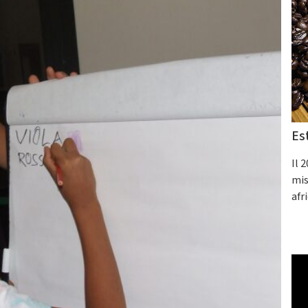
Es
Il 
mis
afr