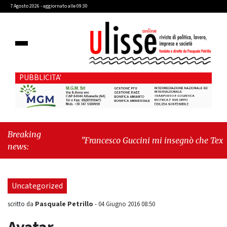
7 Agosto 2026 - aggiornato alle 09:30
PUBBLICITA'
Breaking
"Francesco Guccini mi insegnò che Tex Willer
news:
era letteratura"
-
"Cava de' Tirreni, il
Consiglio comunale conferma Sara Fariello.
L'opposizione lascia l'aula al momento del
Uncategorized
voto"
Pasquale Petrillo
scritto da
-
04 Giugno 2016 08:50