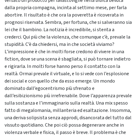
versato un prodotto per lavastoviglie nella bibita bevuta
dalla propria compagna, incinta al settimo mese, per farla
abortire. Il risultato è che ora la poveretta è ricoverata in
prognosi riservata. Sembra, per fortuna, che si salveranno sia
lei che il bambino. La notizia è incredibile, si stenta a
crederci. Qui più che la violenza, che comunque c’è, prevale la
stupidità. C’è da chiedersi, ma in che società viviamo?
L’impressione è che in molti forse credono di vivere in una
fiction, dove se una scena è sbagliata, si può tornare indietro
e rigirarla. In molti forse hanno perso il contatto con la
realtà. Ormai prevale il virtuale, e lo si vede con l’esplosione
dei social e con quello che da esso emerge. Un mondo
dominato dall’egocentrismo più sfrenato e
dall’esibizionismo più irrefrenabile. Dove l’apparenza prevale
sulla sostanza e l’immaginario sulla realtà. Una mix spesso
fatto di megalomania, millanteria ed esaltazione. Insomma,
una deriva solipsista senza approdi, disancorata del tutto dal
vissuto quotidiano. Che poi ciò possa degenerare anche in
violenza verbale e fisica, il passo è breve. Il problema è che